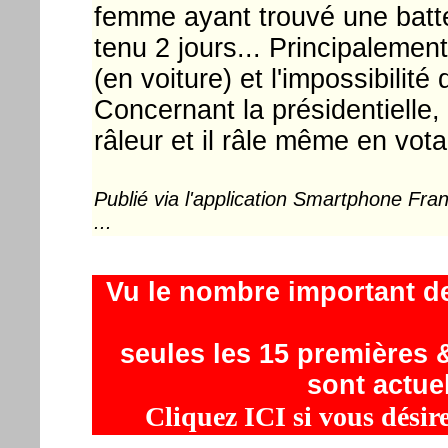
femme ayant trouvé une batter
tenu 2 jours... Principalemen
(en voiture) et l'impossibilit
Concernant la présidentielle,
râleur et il râle même en vota
Publié via l'application Smartphone Fr
...
Vu le nombre important d
seules les 15 premières &
sont actue
Cliquez ICI si vous désir