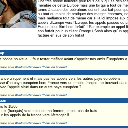
Une très bonne nouvelle pour tous ceux qui se déplace
membre de cette Europe mais une loi qui a tout de mêm
terme à cause des opérateurs qui ont tout fait pour que 
ou tout du moins de pratiquer des marges énormes, ne vo
mais méfiance tout de même car si la loi impose aux o
appels d'Europe vers l’Europe, les appels passés du 
Europe peut être hors forfait" ! Par exemple un appel I
son forfait pour un client Orange / Sosh alors qu'un ap
facturé en sus de son forfait !
Lap
e bonne nouvelle, il faut tester méfiant avant d'appeler nos amis Européens à 
France pour
Windows/Windows Phone
ou
Android
...
nérance uniquement et mais pas les appels vers les autres pays européens.
assé d'un pays européen hors France vers un mobile français se trouvant d
vec l'appelé situé dans un autre pays européen ?
France pour
Windows/Windows Phone
ou
Android
...
laan
is le 18/05.
n tel (français) vers celui de ma femme, impec pas de frais.
 les appels de la france vers l'étranger !!
France pour
Windows/Windows Phone
ou
Android
...