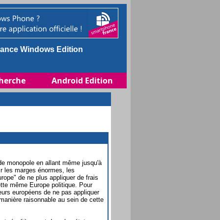
ance Windows Edition
herche
Android Edition
 de monopole en allant même jusqu'à
ir les marges énormes, les
rope" de ne plus appliquer de frais
cette même Europe politique. Pour
teurs européens de ne pas appliquer
e manière raisonnable au sein de cette