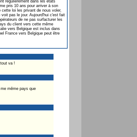
nt régulièrement dans les états
e pris 10 ans pour arriver à son
cette loi les privant de nous voler,
it pas le jour. Aujourd'hui c'est fait
pérateurs de ne pas surfacturer les
pays du client vers cette même
talie vers Belgique est inclus dans
pel France vers Belgique peut être
tout va !
ans me même pays que