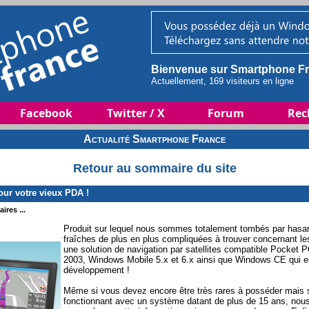
Bienvenue sur Smartphone Fr
Actuellement, 169 visiteurs en ligne
Facebook
Twitter / X
Forum
Rec
Actualité Smartphone France
Retour au sommaire du site
ur votre vieux PDA !
ires ...
Produit sur lequel nous sommes totalement tombés par hasar
fraîches de plus en plus compliquées à trouver concernant 
une solution de navigation par satellites compatible Pocket 
2003, Windows Mobile 5.x et 6.x ainsi que Windows CE qui e
développement !
Même si vous devez encore être très rares à posséder mais sur
fonctionnant avec un système datant de plus de 15 ans, nous