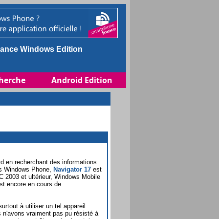
ance Windows Edition
herche
Android Edition
d en recherchant des informations
les Windows Phone,
Navigator 17
est
PC 2003 et ultérieur, Windows Mobile
st encore en cours de
tout à utiliser un tel appareil
 n'avons vraiment pas pu résisté à