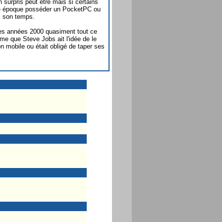
 surpris peut être mais si certains
une époque posséder un PocketPC ou
c son temps.
 des années 2000 quasiment tout ce
me que Steve Jobs ait l'idée de le
on mobile ou était obligé de taper ses