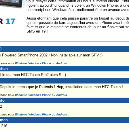
vous relayer cette information qui nous surprend encore. Enfin
rigolent aujourd'hui quand ils voient un Windows Phone, à 
un smartphone Windows était réellement être en avance ave
Aussi étonnant que cela puisse paraître on faisait au début
qui est possible de faire aujourd'hui avec un iPhone avant mê
faire et que la majorité se contentait de jouer au Snake sur s
SMS en T9 !
0
s Powered SmartPhone 2002 ! Non installable sur mon SPV ;)
France pour
Windows/Windows Phone
ou
Android
...
-chan
able sur mon HTC Touch Pro2 alors !! ;-)
 Depuis le temps que je l'attends ! Hop, installation dans mon HTC Touch !
France pour
Windows/Windows Phone
ou
Android
...
olo
 2
France pour
Windows/Windows Phone
ou
Android
...
eman
 216 !