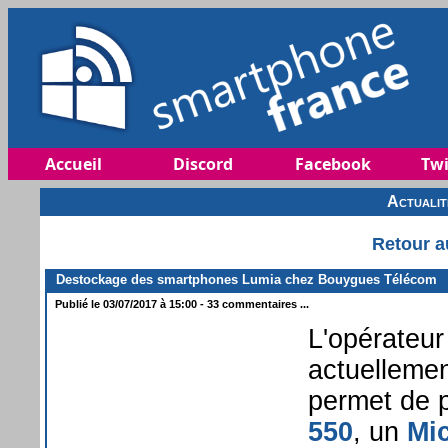
Accueil
Discord
Facebook
Twi
Actuali
Retour a
Destockage des smartphones Lumia chez Bouygues Télécom
Publié le 03/07/2017 à 15:00 - 33 commentaires ...
L'opérateu
actuellemen
permet de p
550
, un
Mi