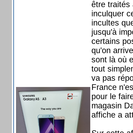
être traités
inculquer c
incultes q
jusqu'à imp
certains p
qu'on arriv
sont là où 
tout simple
va pas rép
France n'es
pour le fai
magasin Da
affiche a at