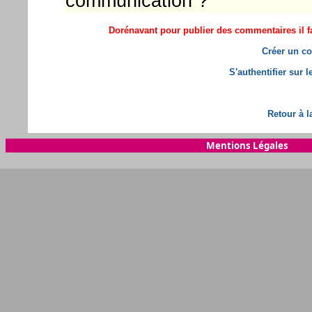
communication ?
Dorénavant pour publier des commentaires il fa
Créer un co
S'authentifier sur 
Retour à l
Mentions Légales