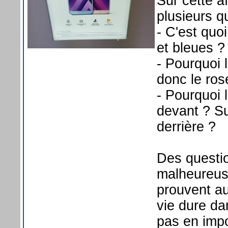
Sur cette 
plusieurs q
- C'est quo
et bleues ?
- Pourquoi 
donc le rose
- Pourquoi 
devant ? Su
derrière ?
Des questio
malheureus
prouvent au
vie dure da
pas en impo