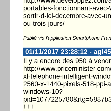
http://www.developpez.com/a
portables-fonctionnant-avec
sortir-d-ici-decembre-avec-u
ou-trois-jours/
Publié via l'application Smartphone Fr
...
01/11/2017 23:28:12 - agl45
Il y a encore des 950 à vendre
http://www.priceminister.com
xl-telephone-intelligent-win
2560-x-1440-pixels-518-ppi
windows-10?
pid=1077225780&rtg=5887b
! ! !