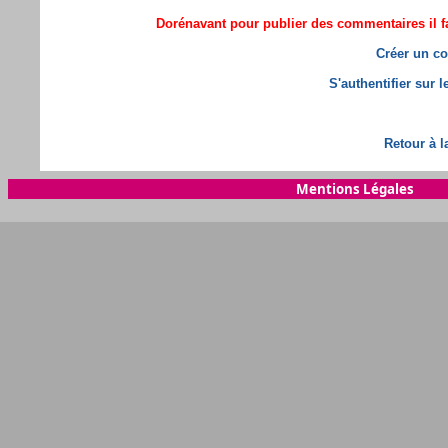
Dorénavant pour publier des commentaires il fa
Créer un co
S'authentifier sur 
Retour à l
Mentions Légales