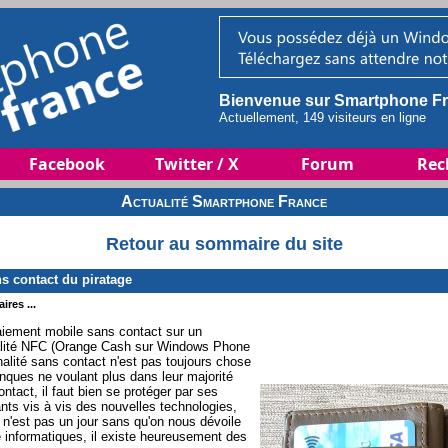
Bienvenue sur Smartphone Fr
Actuellement, 149 visiteurs en ligne
Facebook
Twitter / X
Forum
Rec
Actualité Smartphone France
Retour au sommaire du site
s contact du piratage
ires ...
 paiement mobile sans contact sur un
nalité NFC (Orange Cash sur Windows Phone
nalité sans contact n'est pas toujours chose
anques ne voulant plus dans leur majorité
ntact, il faut bien se protéger par ses
nts vis à vis des nouvelles technologies,
il n'est pas un jour sans qu'on nous dévoile
té informatiques, il existe heureusement des