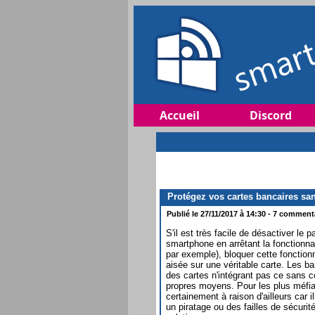
Accueil
Discord
Protégez vos cartes bancaires san
Publié le 27/11/2017 à 14:30 - 7 commenta
S'il est très facile de désactiver le
smartphone en arrêtant la fonction
par exemple), bloquer cette fonction
aisée sur une véritable carte. Les b
des cartes n'intégrant pas ce sans co
propres moyens. Pour les plus méfia
certainement à raison d'ailleurs car 
un piratage ou des failles de sécuri