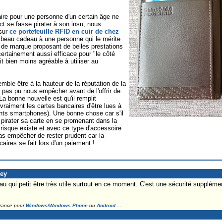
ire pour une personne d'un certain âge ne
t se fasse pirater à son insu, nous
sur
ce portefeuille RFID en cuir de chez
n beau cadeau à une personne qui le mérite
e de marque proposant de belles prestations
 certainement aussi efficace pour "le côté
t bien moins agréable à utiliser au
emble être à la hauteur de la réputation de la
 pas pu nous empêcher avant de l'offrir de
a bonne nouvelle est qu'il remplit
raiment les cartes bancaires d'être lues à
ents smartphones). Une bonne chose car s'il
re pirater sa carte en se promenant dans la
risque existe et avec ce type d'accessoire
pas empêcher de rester prudent car la
aires se fait lors d'un paiement !
ley
u qui petit être très utile surtout en ce moment. C'est une sécurité supplémen
France pour
Windows/Windows Phone
ou
Android
...