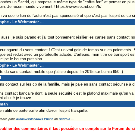
années un Secrid, qui propose le même type de "coffre fort" et permet en plus d
oin. Je recommande vivement ! https://www.secrid.com/fr/
 vu que le lien de l'actu n'est pas sponsorisé et que c'est pas l'esprit de ce sit
tophe - Le Webmaster ...
oi aussi je suis parano et j'ai tout bonnement résilier les cartes sans contact n
teur aguerri du sans contact ! C'est un vrai gain de temps sur les paiements. 
sque est réduit avec un portefeuille adapté. D'ailleurs, mon titre de transport e
éclipe le bouton pression...
tophe - Le Webmaster ...
 du sans contact mobile que j'utilise depuis fin 2015 sur Lumia 950 ;)
1
sans contact sur les cb de la famille, mais je paie en sans contact sécurisé à 
contact bancaire dont la seule sécurité c'est le plafond maximale qu'on va s
nt abusé je trouve
eman
 utile ce portefeuille afin d'avoir l'esprit tranquille.
France pour
Windows/Windows Phone
ou
Android
...
ublier des commentaires il faut posséder un compte sur le Forum du site