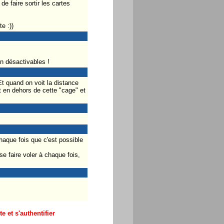
e faire sortir les cartes
e :))
on désactivables !
Et quand on voit la distance
st en dehors de cette "cage" et
chaque fois que c'est possible
e faire voler à chaque fois,
 et s'authentifier