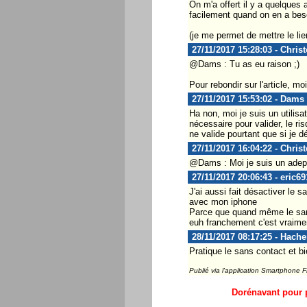
On m'a offert il y a quelques 
facilement quand on en a bes
(je me permet de mettre le lien
27/11/2017 15:28:03 - Chris
@Dams : Tu as eu raison ;)
Pour rebondir sur l'article, m
27/11/2017 15:53:02 - Dams
Ha non, moi je suis un utilisa
nécessaire pour valider, le ri
ne valide pourtant que si je d
27/11/2017 16:04:22 - Chris
@Dams : Moi je suis un adepte
27/11/2017 20:06:43 - eric69
J'ai aussi fait désactiver le 
avec mon iphone
Parce que quand même le sans 
euh franchement c'est vraime
28/11/2017 08:17:25 - Hach
Pratique le sans contact et bien
Publié via l'application Smartphone 
Dorénavant pour p