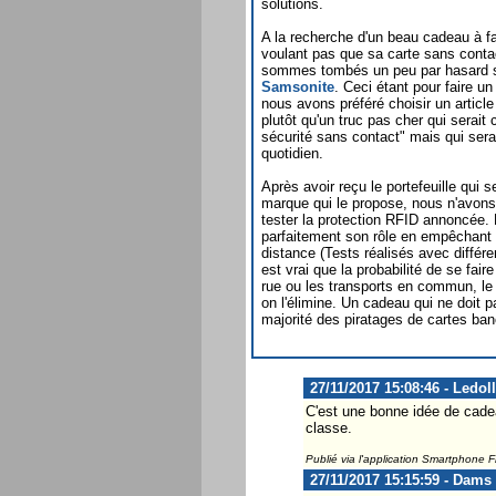
solutions.
A la recherche d'un beau cadeau à fa
voulant pas que sa carte sans contac
sommes tombés un peu par hasard 
Samsonite
. Ceci étant pour faire u
nous avons préféré choisir un articl
plutôt qu'un truc pas cher qui serait
sécurité sans contact" mais qui serai
quotidien.
Après avoir reçu le portefeuille qui s
marque qui le propose, nous n'avons
tester la protection RFID annoncée. L
parfaitement son rôle en empêchant v
distance (Tests réalisés avec différ
est vrai que la probabilité de se fai
rue ou les transports en commun, le 
on l'élimine. Un cadeau qui ne doit 
majorité des piratages de cartes banc
27/11/2017 15:08:46 - Ledol
C'est une bonne idée de cadea
classe.
Publié via l'application Smartphone 
27/11/2017 15:15:59 - Dams