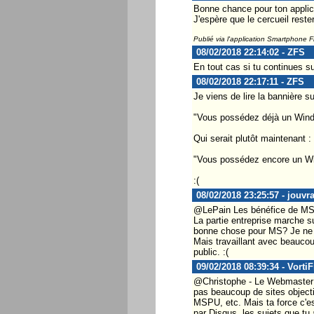
Bonne chance pour ton applica
J'espère que le cercueil reste
Publié via l'application Smartphone 
08/02/2018 22:14:02 - ZFS
En tout cas si tu continues sur
08/02/2018 22:17:11 - ZFS
Je viens de lire la bannière sur
"Vous possédez déjà un Win
Qui serait plutôt maintenant :
"Vous possédez encore un W
:(
08/02/2018 23:25:57 - jouvr
@LePain Les bénéfice de MS so
La partie entreprise marche s
bonne chose pour MS? Je ne 
Mais travaillant avec beaucoup
public. :(
09/02/2018 08:39:34 - Vorti
@Christophe - Le Webmaster ...
pas beaucoup de sites object
MSPU, etc. Mais ta force c'es
par Disqus, les sujets que tu