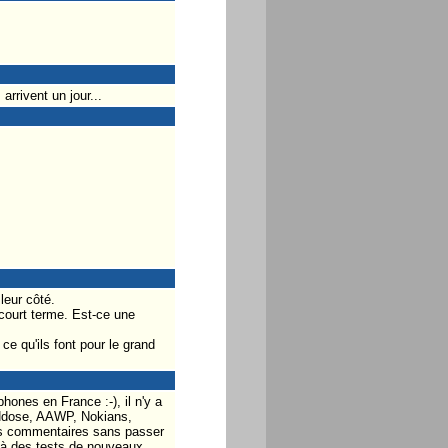
arrivent un jour...
leur côté.
court terme. Est-ce une
ce qu'ils font pour le grand
hones en France :-), il n'y a
INdose, AAWP, Nokians,
 des commentaires sans passer
t à des tests de nouveaux