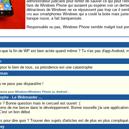
administrateur judicaire pour tenter de sauver ce qui peut l'êtr
fans de Windows Phone qui auraient pu espérer voir un derni
détracteurs de Windows ne se réjouissent pas trop car il sembl
cru aux smartphones Windows qui a coulé la boite mais juste 
banque russe, a fait banqueroute.
Responsable ou pas, Windows Phone semble malgré tout port
ce-que la fin de WP est bien actée quand même ? Tu n'as pas d'app Android, 
n
pour le bien de tous, sa présidence est une catastrophe
eman
.
u ne peux pas disparaître !
France pour
Windows/Windows Phone
ou
Android
...
tophe - Le Webmaster ...
 ? Bonne question mais le cercueil est ouvert :(
 viens de me lancer dans le développement. Bonne nouvelle j'ai une applicati
C'est un bon début.
our dire quoi ? Trouver des sujets d'articles est de plus en plus compliqué
ley