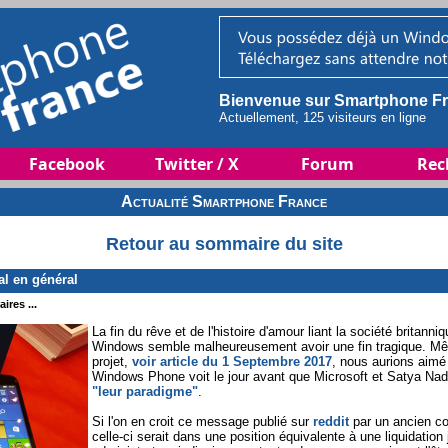
Bienvenue sur Smartphone Fr
Actuellement, 125 visiteurs en ligne
Facebook
Twitter / X
Forum
Rec
Actualité Smartphone France
Retour au sommaire du site
al en général
ires ...
La fin du rêve et de l'histoire d'amour liant la société britan
Windows semble malheureusement avoir une fin tragique. Mê
projet,
voir article du 1 Septembre 2017
, nous aurions aimé
Windows Phone voit le jour avant que Microsoft et Satya Nad
"leur paradigme"
.
Si l'on en croit ce message publié sur
reddit
par un ancien col
celle-ci serait dans une position équivalente à une liquidatio