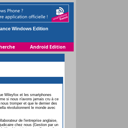
ance Windows Edition
herche
Android Edition
nique Wileyfox et les smartphones
me si nous n'avons jamais cru à ce
 nous tromper et que le dernier des
ella révolutionnent le monde avec
laborateur de l'entreprise anglaise,
n judicaire chez nous (Gestion par un