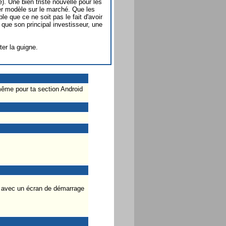
e). Une bien triste nouvelle pour les
er modèle sur le marché. Que les
e que ce ne soit pas le fait d'avoir
que son principal investisseur, une
er la guigne.
même pour ta section Android
on avec un écran de démarrage
.