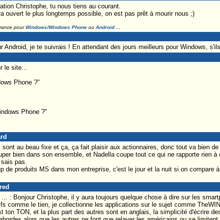
tion Christophe, tu nous tiens au courant.
ra ouvert le plus longtemps possible, on est pas prêt à mourir nous ;)
France pour
Windows/Windows Phone
ou
Android
...
 Android, je te suivrais ! En attendant des jours meilleurs pour Windows, s'ils 
 le site...
dows Phone ?"
indows Phone ?"
ard
nt au beau fixe et ça, ça fait plaisir aux actionnaires, donc tout va bien de 
uper bien dans son ensemble, et Nadella coupe tout ce qui ne rapporte rien à 
sais pas.
 de produits MS dans mon entreprise, c'est le jour et la nuit si on compare à 
Fred
 : Bonjour Christophe, il y aura toujours quelque chose à dire sur les smartp
ifs comme le tien, je collectionne les applications sur le sujet comme TheW
t ton TON, et la plus part des autres sont en anglais, la simplicité d'écrire
 abordes alors que les autres ne font que relayer les américains ou se limiten