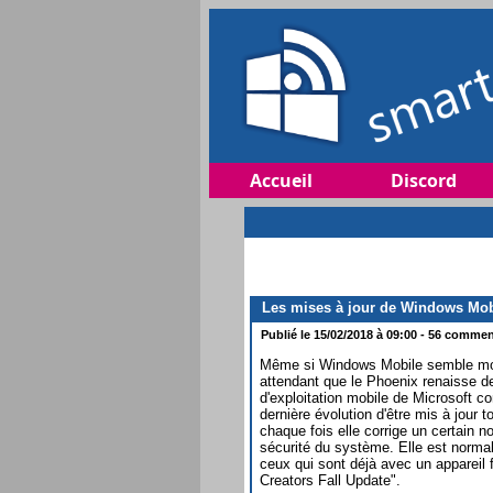
Accueil
Discord
Les mises à jour de Windows Mobi
Publié le 15/02/2018 à 09:00 - 56 comment
Même si Windows Mobile semble mort
attendant que le Phoenix renaisse d
d'exploitation mobile de Microsoft 
dernière évolution d'être mis à jour
chaque fois elle corrige un certain n
sécurité du système. Elle est norma
ceux qui sont déjà avec un appareil
Creators Fall Update".