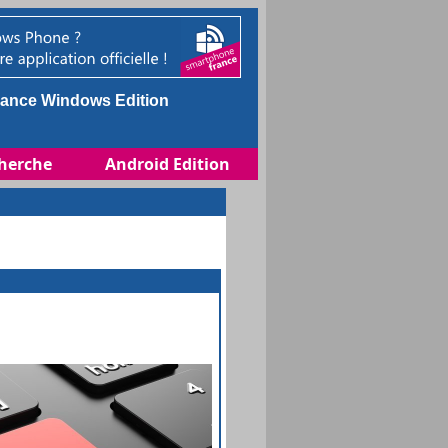
ance Windows Edition
herche
Android Edition