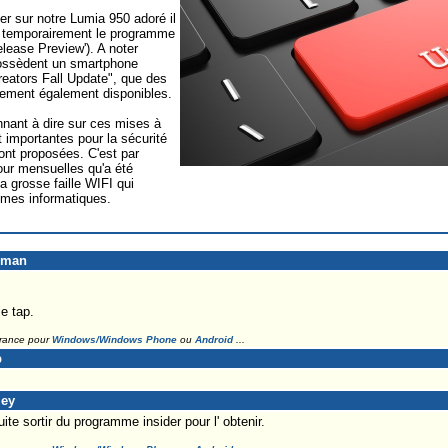
er sur notre Lumia 950 adoré il
ter temporairement le programme
elease Preview'). A noter
possèdent un smartphone
reators Fall Update", que des
lement également disponibles.
nant à dire sur ces mises à
t importantes pour la sécurité
sont proposées. C'est par
our mensuelles qu'a été
la grosse faille WIFI qui
mes informatiques.
eman
e tap.
France pour
Windows/Windows Phone
ou
Android
...
p
ley
uite sortir du programme insider pour l' obtenir.