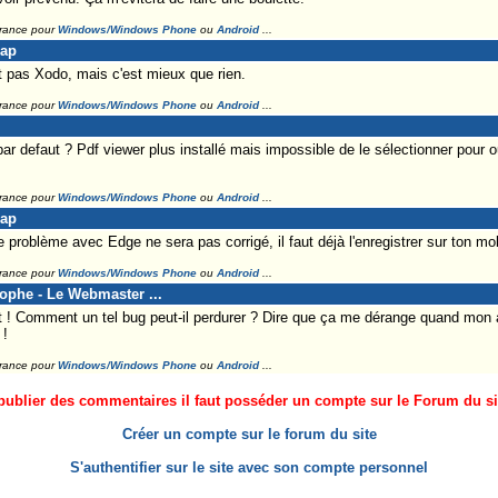
France pour
Windows/Windows Phone
ou
Android
...
Lap
t pas Xodo, mais c'est mieux que rien.
France pour
Windows/Windows Phone
ou
Android
...
ar defaut ? Pdf viewer plus installé mais impossible de le sélectionner pour 
France pour
Windows/Windows Phone
ou
Android
...
Lap
problème avec Edge ne sera pas corrigé, il faut déjà l'enregistrer sur ton mobil
France pour
Windows/Windows Phone
ou
Android
...
tophe - Le Webmaster ...
t ! Comment un tel bug peut-il perdurer ? Dire que ça me dérange quand mon a
 !
France pour
Windows/Windows Phone
ou
Android
...
ublier des commentaires il faut posséder un compte sur le Forum du site
Créer un compte sur le forum du site
S'authentifier sur le site avec son compte personnel