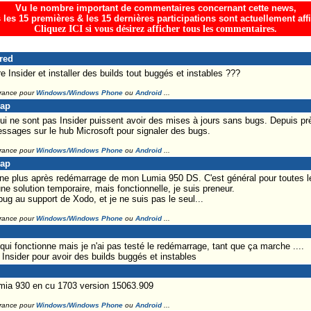
Vu le nombre important de commentaires concernant cette news,
 les 15 premières & les 15 dernières participations sont actuellement aff
Cliquez ICI si vous désirez afficher tous les commentaires.
Fred
 Insider et installer des builds tout buggés et instables ???
France pour
Windows/Windows Phone
ou
Android
...
Lap
i ne sont pas Insider puissent avoir des mises à jours sans bugs. Depuis prè
essages sur le hub Microsoft pour signaler des bugs.
France pour
Windows/Windows Phone
ou
Android
...
Lap
ne plus après redémarrage de mon Lumia 950 DS. C'est général pour toutes le
une solution temporaire, mais fonctionnelle, je suis preneur.
 bug au support de Xodo, et je ne suis pas le seul...
France pour
Windows/Windows Phone
ou
Android
...
qui fonctionne mais je n'ai pas testé le redémarrage, tant que ça marche ....
 Insider pour avoir des builds buggés et instables
mia 930 en cu 1703 version 15063.909
France pour
Windows/Windows Phone
ou
Android
...