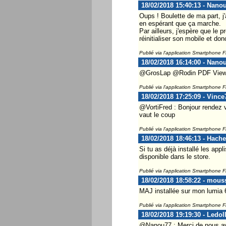
18/02/2018 15:40:13 - Nano
Oups ! Boulette de ma part, j
en espérant que ça marche.
Par ailleurs, j'espère que le 
réinitialiser son mobile et do
Publié via l'application Smartphone 
18/02/2018 16:14:00 - Nano
@GrosLap @Rodin PDF Viewer 
Publié via l'application Smartphone 
18/02/2018 17:25:09 - Vince
@VortiFred : Bonjour rendez v
vaut le coup
Publié via l'application Smartphone 
18/02/2018 18:46:13 - Hach
Si tu as déjà installé les app
disponible dans le store.
Publié via l'application Smartphone 
18/02/2018 18:58:22 - mous
MAJ installée sur mon lumia 
Publié via l'application Smartphone 
18/02/2018 19:19:30 - Ledol
@Nanou77 : Merci de nous avoi