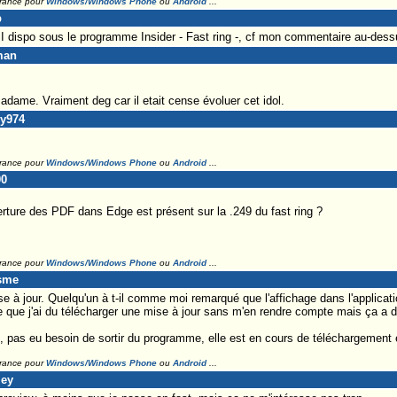
France pour
Windows/Windows Phone
ou
Android
...
p
I dispo sous le programme Insider - Fast ring -, cf mon commentaire au-dess
man
 madame. Vraiment deg car il etait cense évoluer cet idol.
my974
France pour
Windows/Windows Phone
ou
Android
...
00
rture des PDF dans Edge est présent sur la .249 du fast ring ?
France pour
Windows/Windows Phone
ou
Android
...
esme
se à jour. Quelqu'un à t-il comme moi remarqué que l'affichage dans l'applicat
ue j'ai du télécharger une mise à jour sans m'en rendre compte mais ça a d
, pas eu besoin de sortir du programme, elle est en cours de téléchargement e
France pour
Windows/Windows Phone
ou
Android
...
ley