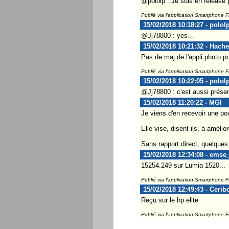
@pololp : Je suis en release 
Publié via l'application Smartphone 
15/02/2018 10:18:27 - polol
@Jj78800 : yes…
15/02/2018 10:21:32 - Hach
Pas de maj de l'appli photo po
Publié via l'application Smartphone 
15/02/2018 10:22:05 - polol
@Jj78800 : c'est aussi présen
15/02/2018 11:20:22 - MGI
Je viens d'en recevoir une p
Elle vise, disent ils, à améli
Sans rapport direct, quelques 
15/02/2018 12:34:08 - emse
15254.249 sur Lumia 1520...
Publié via l'application Smartphone 
15/02/2018 12:49:43 - Cerib
Reçu sur le hp elite
Publié via l'application Smartphone 