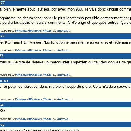
u77
'ai bien le même souci sur les .pdf avec mon 950. Je vais donc choisir comme
programme insider va fonctionner le plus longtemps possible correctement car po
nc perdre les applis en sursis comme la TV d'orange et quelques autres. Ça c'e
France pour
Windows/Windows Phone
ou
Android
...
u77
KO mais PDF Viewer Plus fonctionne bien même après arrêt et redémarrag
France pour
Windows/Windows Phone
ou
Android
...
73
ous sur le dite de Noreve un maroquinier Tropézien qui fait des coques de qu
France pour
Windows/Windows Phone
ou
Android
...
eman
lis, tu peux les retrouver dans ma bibliothèque du store. Cela m'a déjà sauvé u
France pour
Windows/Windows Phone
ou
Android
...
sa___
635
France pour
Windows/Windows Phone
ou
Android
...
ley
r prévenu. Ça m'évitera de faire une boulette.