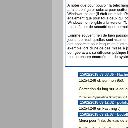
A noter que pour pouvoir la télécharg
a fallu configurer celui-ci pour quit
Windows Insider (Il était en mode 'R
également que pour tous ceux qui 
Windows non éligible à la version "C
mises à jour de sécurité sont norma
Comme souvent rien de bien passion
jour si ce n'est qu'elles sont vraimen
des appareils pour lesquelles elles 
exemple lors d'une de ces mises à j
corrigée avant sa diffusion publique 
touche encore énormément de systè
15/02/2018 09:08:36 - Hach
15254.248 ok sur mon 950.
Correction du bug sur le doubl
Publié via l'application Smartphone 
15/02/2018 09:12:32 - polol
15254.249 en Fast ring :)
15/02/2018 09:21:07 - Ledol
Merci pour l'info. Je vais de s