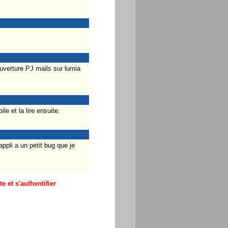
ouverture PJ mails sur lumia
e et la lire ensuite.
ppli a un petit bug que je
 et s'authentifier