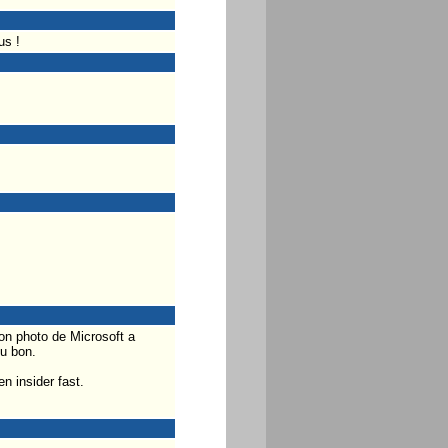
us !
ion photo de Microsoft a
u bon.
n insider fast.