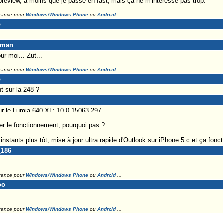
preview, à moins que je passe en fast, mais ça ne m'intéresse pas trop.
France pour
Windows/Windows Phone
ou
Android
...
p
eman
ur moi... Zut...
France pour
Windows/Windows Phone
ou
Android
...
p
t sur la 248 ?
our le Lumia 640 XL: 10.0.15063.297
orer le fonctionnement, pourquoi pas ?
instants plus tôt, mise à jour ultra rapide d'Outlook sur iPhone 5 c et ça fonc
_186
France pour
Windows/Windows Phone
ou
Android
...
oo
France pour
Windows/Windows Phone
ou
Android
...