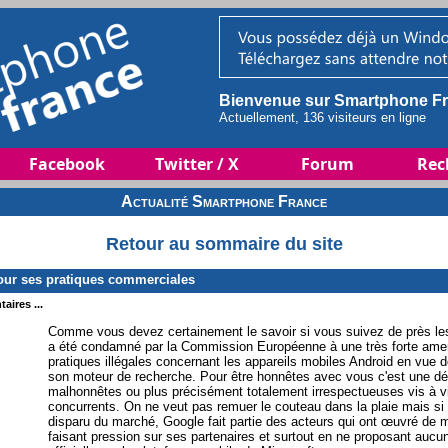
Bienvenue sur Smartphone Fr
Actuellement, 136 visiteurs en ligne
Facebook
Twitter / X
Forum
Rec
Actualité Smartphone France
Retour au sommaire du site
ur ses pratiques commerciales
aires ...
Comme vous devez certainement le savoir si vous suivez de près les
a été condamné par la Commission Européenne à une très forte amend
pratiques illégales concernant les appareils mobiles Android en vue d
son moteur de recherche. Pour être honnêtes avec vous c'est une déc
malhonnêtes ou plus précisément totalement irrespectueuses vis à vi
concurrents. On ne veut pas remuer le couteau dans la plaie mais s
disparu du marché, Google fait partie des acteurs qui ont œuvré de m
faisant pression sur ses partenaires et surtout en ne proposant auc