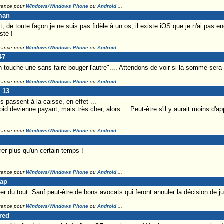
France pour
Windows/Windows Phone
ou
Android
...
man
 de toute façon je ne suis pas fidèle à un os, il existe iOS que je n'ai pas e
sté !
France pour
Windows/Windows Phone
ou
Android
...
47
n touche une sans faire bouger l'autre".... Attendons de voir si la somme sera
France pour
Windows/Windows Phone
ou
Android
...
u_13
s passent à la caisse, en effet ...
id devienne payant, mais très cher, alors ... Peut-être s'il y aurait moins d'app
France pour
Windows/Windows Phone
ou
Android
...
er plus qu'un certain temps !
France pour
Windows/Windows Phone
ou
Android
...
Lap
er du tout. Sauf peut-être de bons avocats qui feront annuler la décision de ju
France pour
Windows/Windows Phone
ou
Android
...
Fred