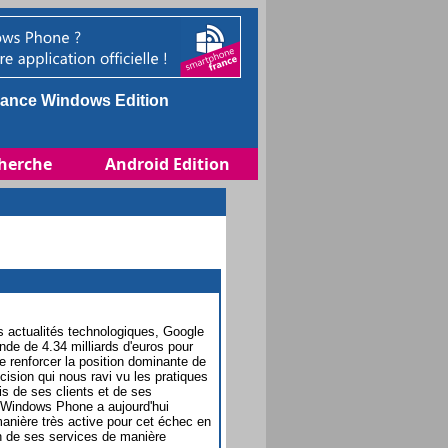
ance Windows Edition
herche
Android Edition
 actualités technologiques, Google
e de 4.34 milliards d'euros pour
e renforcer la position dominante de
ision qui nous ravi vu les pratiques
s de ses clients et de ses
i Windows Phone a aujourd'hui
anière très active pour cet échec en
un de ses services de manière