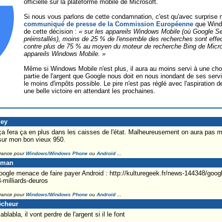
officielle sur la plateforme mobile de Microsoft.
Si nous vous parlons de cette condamnation, c'est qu'avec surprise 
communiqué de presse de la Commission Européenne
que Windo
de cette décision :
« sur les appareils Windows Mobile (où Google S
préinstallés), moins de 25 % de l'ensemble des recherches sont ef
contre plus de 75 % au moyen du moteur de recherche Bing de Microso
appareils Windows Mobile. »
Même si Windows Mobile n'est plus, il aura au moins servi à une ch
partie de l'argent que Google nous doit en nous inondant de ses serv
le moins d'impôts possible. Le pire n'est pas réglé avec l'aspiration d
une belle victoire en attendant les prochaines.
ley
ça fera ça en plus dans les caisses de l'état. Malheureusement on aura pas m
 sur mon bon vieux 950.
France pour
Windows/Windows Phone
ou
Android
...
eman
gle menace de faire payer Android : http://kulturegeek.fr/news-144348/googl
-milliards-deuros
France pour
Windows/Windows Phone
ou
Android
...
êcheur
abla, il vont perdre de l'argent si il le font