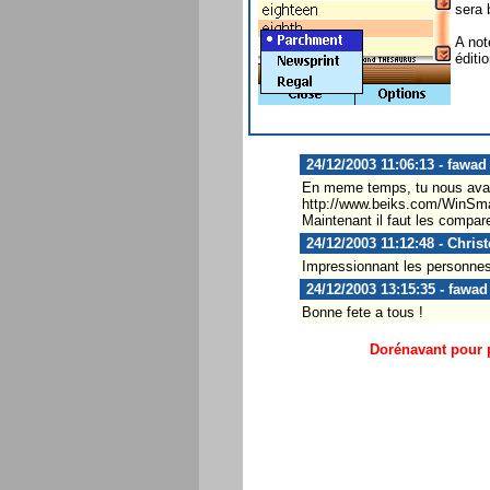
sera 
A not
éditi
24/12/2003 11:06:13 - fawad
En meme temps, tu nous avais 
http://www.beiks.com/WinSm
Maintenant il faut les compare
24/12/2003 11:12:48 - Chris
Impressionnant les personnes
24/12/2003 13:15:35 - fawad
Bonne fete a tous !
Dorénavant pour p