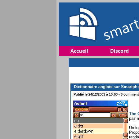
Accueil
Discord
Dictionnaire anglais sur Smartpho
Publié le 24/12/2003 à 10:00 - 3 commenta
The 
pas 
Un lo
Propo
rendr