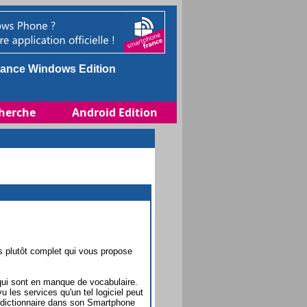
ance Windows Edition
herche
Android Edition
is plutôt complet qui vous propose
 qui sont en manque de vocabulaire.
 les services qu'un tel logiciel peut
e dictionnaire dans son Smartphone