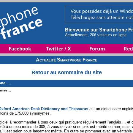
Bienvenue sur Smartphone Fr
Actuellement, 206 visiteurs en ligne
Facebook
Twitter / X
Forum
Rec
Actualité Smartphone France
Retour au sommaire du site
ne ...
ires ...
Oxford American Desk Dictionary and Thesaurus
est un dictionnaire angla
moins de 175.000 synonymes.
giciel à recommander à tous ceux qui pratiquent régulièrement l'anglais ... et
sé à un peu moins de 30$, à vous de voir si ce prix est mérité ou non, mais vu
e, il est selon nous largement mérité. En outre se promener avec un véritabl