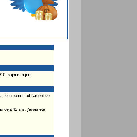
W10 toujours à jour
 l'équipement et l'argent de
s déjà 42 ans, j'avais été