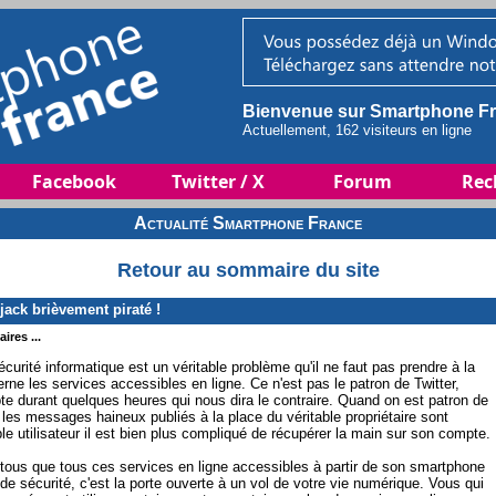
Bienvenue sur Smartphone Fr
Actuellement, 162 visiteurs en ligne
Facebook
Twitter / X
Forum
Rec
Actualité Smartphone France
Retour au sommaire du site
ack brièvement piraté !
ires ...
curité informatique est un véritable problème qu'il ne faut pas prendre à la
erne les services accessibles en ligne. Ce n'est pas le patron de Twitter,
pte durant quelques heures qui nous dira le contraire. Quand on est patron de
 les messages haineux publiés à la place du véritable propriétaire sont
e utilisateur il est bien plus compliqué de récupérer la main sur son compte.
à tous que tous ces services en ligne accessibles à partir de son smartphone
e sécurité, c'est la porte ouverte à un vol de votre vie numérique. Vous qui