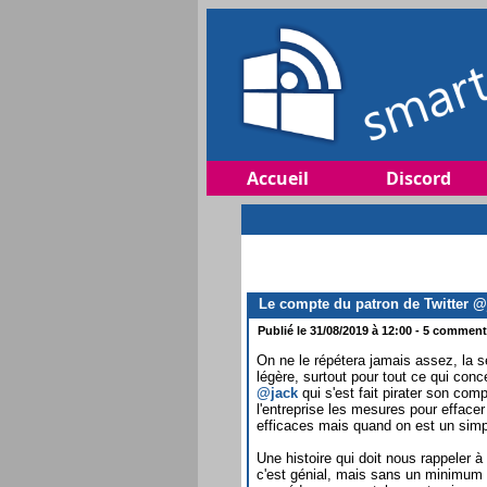
Accueil
Discord
Le compte du patron de Twitter @j
Publié le 31/08/2019 à 12:00 - 5 commenta
On ne le répétera jamais assez, la sé
légère, surtout pour tout ce qui conc
@jack
qui s'est fait pirater son com
l'entreprise les mesures pour effacer
efficaces mais quand on est un simpl
Une histoire qui doit nous rappeler 
c'est génial, mais sans un minimum d