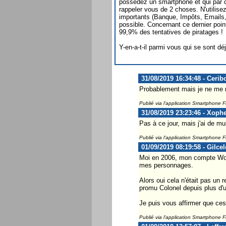
possédez un smartphone et qui par c
rappeler vous de 2 choses. N'utilise
importants (Banque, Impôts, Emails, .
possible. Concernant ce dernier poin
99,9% des tentatives de piratages !
Y-en-a-t-il parmi vous qui se sont déj
31/08/2019 16:34:48 - Cerib
Probablement mais je ne me r
Publié via l'application Smartphone 
31/08/2019 23:23:46 - Xoph
Pas à ce jour, mais j'ai de mu
Publié via l'application Smartphone 
01/09/2019 08:19:58 - Gilce
Moi en 2006, mon compte World
mes personnages.
Alors oui cela n'était pas un 
promu Colonel depuis plus d'
Je puis vous affirmer que ces
Publié via l'application Smartphone 