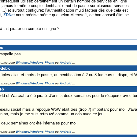
onséquent utilisez certainement un certain nombre de services en ligne
z jamais le même couple identifiant / mot de passe sur plusieurs services
..) et surtout configurez l’authentification multi facteur dès que cela est
t,
ZDNet
nous précise même que selon Microsoft, ce bon conseil élimine
à fait pirater un compte en ligne ?
oo
appelle pas
France pour
Windows/Windows Phone
ou
Android
...
edebx
ltiples alias et mots de passe, authentification à 2 ou 3 facteurs si dispo, et 
France pour
Windows/Windows Phone
ou
Android
...
leb
 of Warcraft a été piraté. J'ai mis deux semaines pour le récupérer avec tout
reseau social mais à l'époque WoW était très (trop ?) important pour moi. J'avai
un an, mais je me suis retrouvé comme un ado avec ce jeu...
 deux semaines ont été infernales pour moi.
France pour
Windows/Windows Phone
ou
Android
...