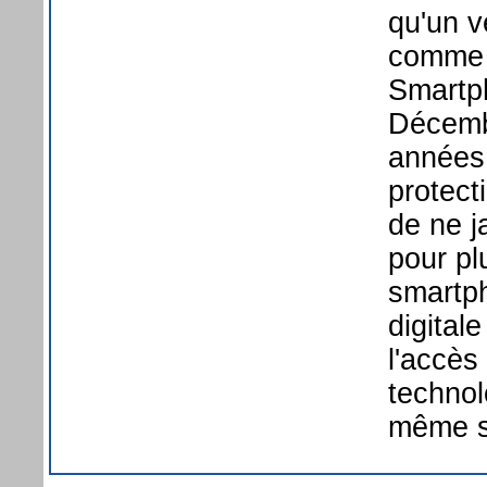
qu'un v
comme 
Smartp
Décemb
années 
protect
de ne j
pour pl
smartp
digital
l'accès
technol
même si