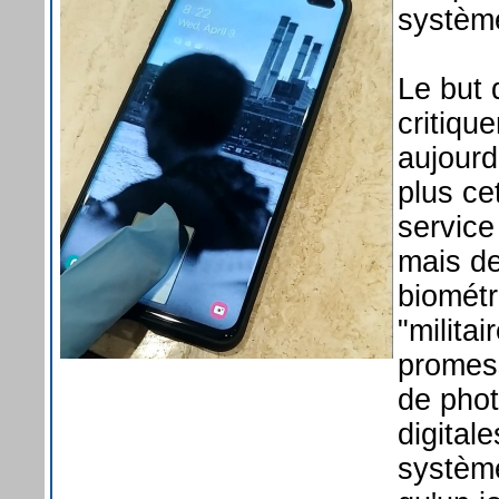
système
Le but 
critiq
aujour
plus ce
service 
mais de
biométr
"milita
promess
de phot
digitale
système