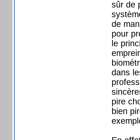
sûr de 
système
de man
pour pr
le prin
emprein
biométr
dans le
profess
sincère
pire ch
bien pi
exempl