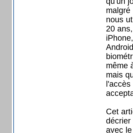
qu'un j
malgré 
nous ut
20 ans,
iPhone,
Android
biométr
même à 
mais qu
l'accès 
accepta
Cet art
décrier
avec le