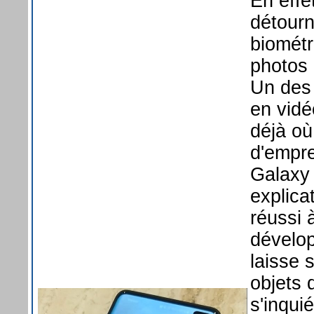
En effe
détourn
biométr
photos 
Un des 
en vid
déjà où
d'empre
Galaxy 
explica
réussi 
dévelo
laisse 
objets 
s'inquié