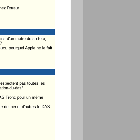
ez l'erreur
ins d'un mètre de sa tête,
?
rs, pourquoi Apple ne le fait
 respectent pas toutes les
ation-du-das/
 DAS Tronc pour un même
 de loin et d'autres le DAS