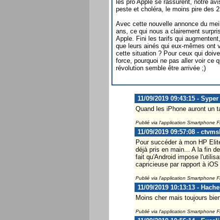
les pro Apple se rassurent, notre av
peste et choléra, le moins pire des 2
Avec cette nouvelle annonce du mei
ans, ce qui nous a clairement surpri
Apple. Fini les tarifs qui augmente
que leurs ainés qui eux-mêmes ont vu
cette situation ? Pour ceux qui doi
force, pourquoi ne pas aller voir ce 
révolution semble être arrivée ;)
11/09/2019 09:43:15 - Syper
Quand les iPhone auront un tau
Publié via l'application Smartphone 
11/09/2019 09:57:08 - ctvms
Pour succéder à mon HP Elite 
déjà pris en main... A la fin 
fait qu'Android impose l'utili
capricieuse par rapport à iOS
Publié via l'application Smartphone 
11/09/2019 10:13:13 - Hach
Moins cher mais toujours bien
Publié via l'application Smartphone 