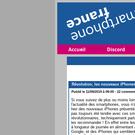
Accueil
Discord
Révolution, les nouveaux iPhones 
Publié le 11/09/2019 à 09:00 - 22 comment
Si vous suivez de plus ou moins loin
l'actualité des smartphones, vous n
hier des nouveaux iPhones présentés
pas toujours été tendre avec ces sm
révolutionnaires, techniquement parl
les recommander ! En effet entre le
à longueur de journée en alimentant
Google, et des iPhones qui semblen