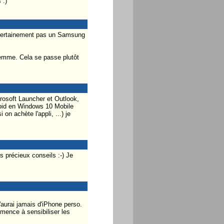
 :)
 certainement pas un Samsung
femme. Cela se passe plutôt
crosoft Launcher et Outlook,
roid en Windows 10 Mobile
n achète l'appli, ...) je
récieux conseils :-) Je
aurai jamais d'iPhone perso.
mence à sensibiliser les