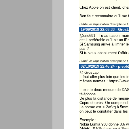
Chez Apple on est client, chez
Bon faut reconnaitre qu'il me f
Publié via l'application Smartphone 
19/09/2019 22:08:33 - Gros
@eric691 : Tu as raison, mais
est-il préférable qu'il ait u
Si Samsung arrive à limiter l
pas ?
Si tu veux absolument t'offrir
Publié via l'application Smartphone 
02/10/2019 22:46:24 - piep6
@ GrosLap
Il faut aller plus loin que le
mêmes normes : https://www.an
Il existe deux mesure de DAS
téléphone.
De plus la distance de mesure
Coprs de près. On comprend mi
La norme est < 2w/kg à 5mm
on peut le constater dans les d
Exemple :
Nokia Lumia 930 donné 0,6 w/
ANFR : 0,515 (mesure à 15m