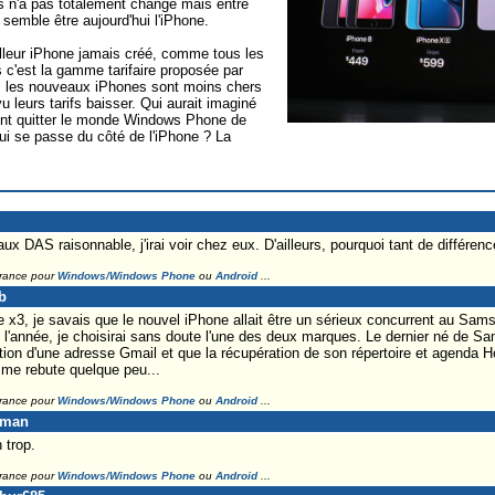
is n'a pas totalement changé mais entre
 semble être aujourd'hui l'iPhone.
lleur iPhone jamais créé, comme tous les
s c'est la gamme tarifaire proposée par
nt, les nouveaux iPhones sont moins chers
 leurs tarifs baisser. Qui aurait imaginé
vent quitter le monde Windows Phone de
qui se passe du côté de l'iPhone ? La
x DAS raisonnable, j'irai voir chez eux. D'ailleurs, pourquoi tant de différenc
France pour
Windows/Windows Phone
ou
Android
...
b
x3, je savais que le nouvel iPhone allait être un sérieux concurrent au Sam
de l'année, je choisirai sans doute l'une des deux marques. Le dernier né de S
sation d'une adresse Gmail et que la récupération de son répertoire et agenda 
 me rebute quelque peu...
France pour
Windows/Windows Phone
ou
Android
...
eman
 trop.
France pour
Windows/Windows Phone
ou
Android
...