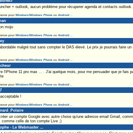
ibur685
ncher + outlook, aucun problème pour récuperer agenda et contacts outlook.
France pour
Windows/Windows Phone
ou
Android
...
eman
on mojo
France pour
Windows/Windows Phone
ou
Android
...
ley
rdable malgré tout sans compter le DAS élevé. Le prix je pourrais faire un 
France pour
Windows/Windows Phone
ou
Android
...
êcheur
 l'iPhone 11 pro max ... . J'ai quelque mois, pour me persuader que je fais pa
ste
France pour
Windows/Windows Phone
ou
Android
...
7
nacceptable !
France pour
Windows/Windows Phone
ou
Android
...
enard_Polaire
réer un compte Google avec autre chose qu'une adresse email Gmail, comm
e, comme celle de ton compte Live ;)
tophe - Le Webmaster ...