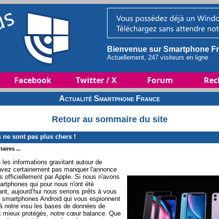
Bienvenue sur Smartphone Fr
Actuellement, 247 visiteurs en ligne
Facebook
Twitter / X
Forum
Rec
Actualité Smartphone France
Retour au sommaire du site
ne sont pas plus chers !
aires ...
 les informations gravitant autour de
'avez certainement pas manquer l'annonce
 officiellement par Apple. Si nous n'avons
artphones qui pour nous n'ont été
ant, aujourd’hui nous serions prêts à vous
s smartphones Android qui vous espionnent
 à notre insu les bases de données de
t mieux protégés, notre cœur balance. Que