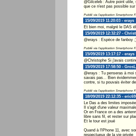
@Gilceleb : Autre point utile,
que ce n'est pas possible sur
Publié via l'application Smartphone 
15/09/2019 11:20:03 - erays
Et bien moi, malgré le DAS él
15/09/2019 12:32:27 - Chris
@erays : Espèce de fanboy ;
Publié via l'application Smartphone 
15/09/2019 13:17:17 - erays
@Christophe Si j'avais contin
15/09/2019 17:58:50 - Gros
@erays : Tu penseras à moi si
savais pas... Bien évidemment
contre, si tu pouvais éviter d
Publié via l'application Smartphone 
18/09/2019 22:12:35 - eric69
Le Das a des limites imposées
Il s'agit d'une valeur maximal
Or en France on a des antenne
libre sans fil, et rester sur p
Et le tour est joué
Quand à l'IPhone 11, avec so
respectueux de la vie privée