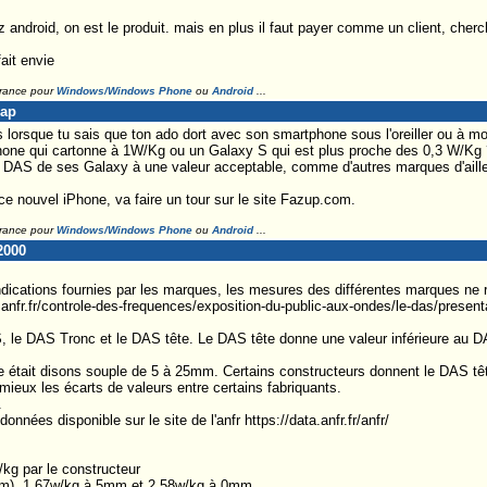
 android, on est le produit. mais en plus il faut payer comme un client, cherch
ait envie
France pour
Windows/Windows Phone
ou
Android
...
Lap
 lorsque tu sais que ton ado dort avec son smartphone sous l'oreiller ou à mo
n iPhone qui cartonne à 1W/Kg ou un Galaxy S qui est plus proche des 0,3 W/Kg 
e DAS de ses Galaxy à une valeur acceptable, comme d'autres marques d'ailleu
 ce nouvel iPhone, va faire un tour sur le site Fazup.com.
France pour
Windows/Windows Phone
ou
Android
...
2000
s indications fournies par les marques, les mesures des différentes marques ne
fr.fr/controle-des-frequences/exposition-du-public-aux-ondes/le-das/present
, le DAS Tronc et le DAS tête. Le DAS tête donne une valeur inférieure au
 était disons souple de 5 à 25mm. Certains constructeurs donnent le DAS tête
eux les écarts de valeurs entre certains fabriquants.
.
onnées disponible sur le site de l'anfr https://data.anfr.fr/anfr/
kg par le constructeur
m), 1,67w/kg à 5mm et 2,58w/kg à 0mm.