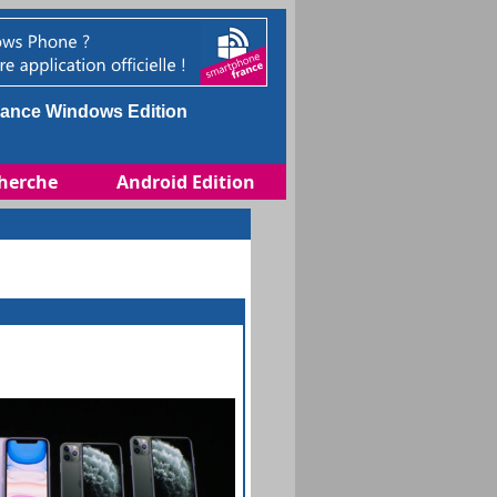
ance Windows Edition
herche
Android Edition