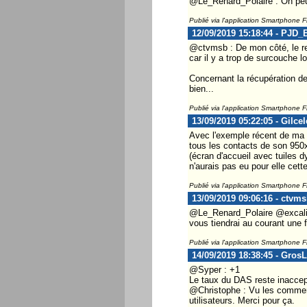
@Le_Renard_Polaire : On peut
Publié via l'application Smartphone 
12/09/2019 15:18:44 - PJD_
@ctvmsb : De mon côté, le r
car il y a trop de surcouche 
Concernant la récupération de
bien...
Publié via l'application Smartphone 
13/09/2019 05:22:05 - Gilce
Avec l'exemple récent de ma f
tous les contacts de son 950x
(écran d'accueil avec tuiles d
n'aurais pas eu pour elle cette
Publié via l'application Smartphone 
13/09/2019 09:06:16 - ctvm
@Le_Renard_Polaire @excalib
vous tiendrai au courant une 
Publié via l'application Smartphone 
14/09/2019 18:38:45 - Gros
@Syper : +1
Le taux du DAS reste inaccept
@Christophe : Vu les commenta
utilisateurs. Merci pour ça.