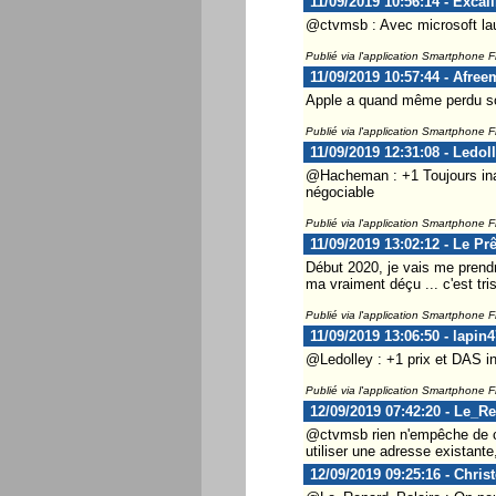
11/09/2019 10:56:14 - Excal
@ctvmsb : Avec microsoft lau
Publié via l'application Smartphone 
11/09/2019 10:57:44 - Afre
Apple a quand même perdu s
Publié via l'application Smartphone 
11/09/2019 12:31:08 - Ledol
@Hacheman : +1 Toujours inabo
négociable
Publié via l'application Smartphone 
11/09/2019 13:02:12 - Le Pr
Début 2020, je vais me prendre
ma vraiment déçu ... c'est tri
Publié via l'application Smartphone 
11/09/2019 13:06:50 - lapin4
@Ledolley : +1 prix et DAS i
Publié via l'application Smartphone 
12/09/2019 07:42:20 - Le_R
@ctvmsb rien n'empêche de c
utiliser une adresse existant
12/09/2019 09:25:16 - Chris