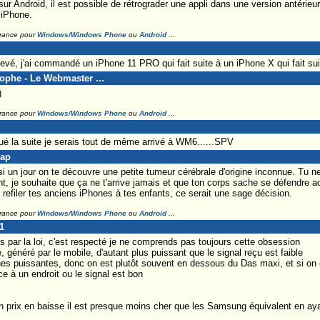
 sur Android, il est possible de rétrograder une appli dans une version antérie
 iPhone.
France pour
Windows/Windows Phone
ou
Android
...
evé, j'ai commandé un iPhone 11 PRO qui fait suite à un iPhone X qui fait sui
tophe - Le Webmaster ...
)
France pour
Windows/Windows Phone
ou
Android
...
ué la suite je serais tout de même arrivé à WM6......SPV
Lap
 un jour on te découvre une petite tumeur cérébrale d'origine inconnue. Tu ne
, je souhaite que ça ne t'arrive jamais et que ton corps sache se défendre ac
e refiler tes anciens iPhones à tes enfants, ce serait une sage décision.
France pour
Windows/Windows Phone
ou
Android
...
1
 par la loi, c'est respecté je ne comprends pas toujours cette obsession
e, généré par le mobile, d'autant plus puissant que le signal reçu est faible
s puissantes, donc on est plutôt souvent en dessous du Das maxi, et si on e
lace à un endroit ou le signal est bon
n prix en baisse il est presque moins cher que les Samsung équivalent en aya