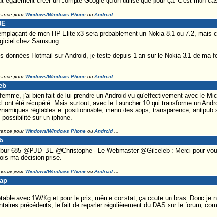
 également créer un compte Google qu'on utilise que pour ça. C'est mon cas
France pour
Windows/Windows Phone
ou
Android
...
BE
emplaçant de mon HP Elite x3 sera probablement un Nokia 8.1 ou 7.2, mais
logiciel chez Samsung.
s données Hotmail sur Android, je teste depuis 1 an sur le Nokia 3.1 de ma 
France pour
Windows/Windows Phone
ou
Android
...
leb
emme, j'ai bien fait de lui prendre un Android vu qu'effectivement avec le Mi
l ont été récupéré. Mais surtout, avec le Launcher 10 qui transforme un And
ynamiques réglables et positionnable, menu des apps, transparence, antipub si o
 possibilité sur un iphone.
France pour
Windows/Windows Phone
ou
Android
...
sb
ur 685 @PJD_BE @Christophe - Le Webmaster @Gilceleb : Merci pour vous p
fois ma décision prise.
France pour
Windows/Windows Phone
ou
Android
...
Lap
able avec 1W/Kg et pour le prix, même constat, ça coute un bras. Donc je n'
ires précédents, le fait de reparler régulièrement du DAS sur le forum, com