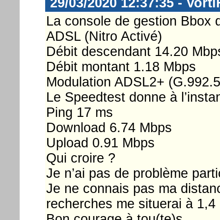
29/03/2020 12:37:35 - Vorti
La console de gestion Bbox 
ADSL (Nitro Activé)
Débit descendant 14.20 Mbp
Débit montant 1.18 Mbps
Modulation ADSL2+ (G.992.5
Le Speedtest donne à l’insta
Ping 17 ms
Download 6.74 Mbps
Upload 0.91 Mbps
Qui croire ?
Je n’ai pas de problème parti
Je ne connais pas ma dista
recherches me situerai à 1,
Bon courage à tou(te)s