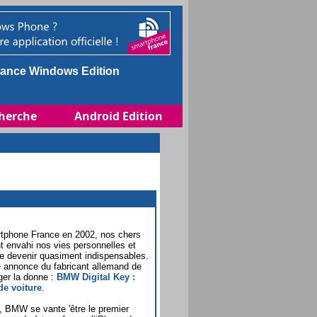
ance Windows Edition
herche
Android Edition
tphone France en 2002, nos chers
 envahi nos vies personnelles et
de devenir quasiment indispensables.
e annonce du fabricant allemand de
er la donne :
BMW Digital Key :
de voiture
.
, BMW se vante 'être le premier