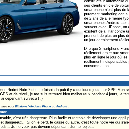
constructeur automobile d
ses clients en clé de voitu
smartphone n’est plus de l
purement marketing car l
de 2 ans déjà le même type
smartphones Android fabr
souvent avec l'iPhone, on 
existent déjà. Par contre 
prennent de plus en plus d
un jour certainement réell
Dire que Smartphone Franc
réellement croire aux smar
plus en ligne le jour où l
réellement indispensables 
consommation.
r mon Redmi Note 7 dont je faisais la pub il y a quelques jours sur SPF. Mon 
 GPS et de réveil, je me suis retrouvé bien malheureux pendant 4 jours, le 
'ai cependant survécu ! :)
France pour
Windows/Windows Phone
ou
Android
...
eman
ensable, c'est très dangereux. Plus facile et rentable de développer une appli
 et dangereux... Si on le perd, le casse ou autre, c'est toute notre vie qui s'a
pieds... Je ne veux pas devenir dépendant d'un tel objet...