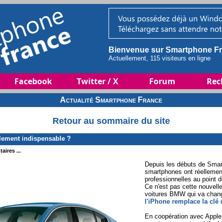
Bienvenue sur Smartphone Fr
Actuellement, 115 visiteurs en ligne
Facebook
Twitter / X
Forum
Rec
Actualité Smartphone France
Retour au sommaire du site
llement indispensable ?
aires ...
Depuis les débuts de Smar
smartphones ont réellement
professionnelles au point 
Ce n'est pas cette nouvell
voitures BMW qui va chang
l'iPhone remplace la clé 
En coopération avec Apple