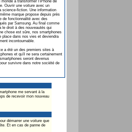
u monde à transformer l’iPhone de
re. Ouvrir une voiture avec un
a science-fiction. Une information
a même marque propose depuis près
 de fonctionnalité avec des
iqués par Samsung. Au final comme
a le droit à des nouveautés qui
une chose est sûre, nos smartphones
e place dans nos vies et deviendra
ement incontournable.
e a été un des premiers sites à
tphones et qu'il ne sera certainement
es smartphones seront devenus
pour survivre dans notre société de
smartphone me servant à la
temps de recevoir mon nouveau
 pour démarrer une voiture que
rrête. Et en cas de panne de