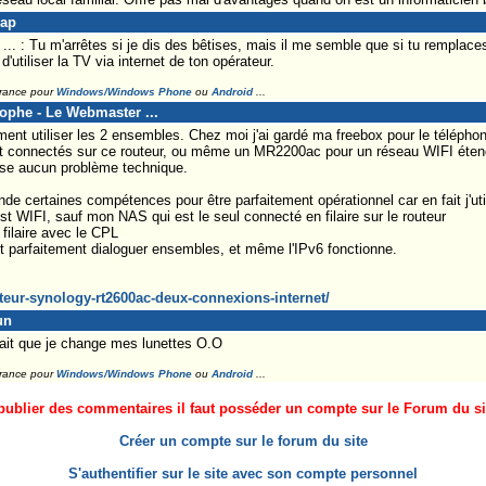
Lap
. : Tu m'arrêtes si je dis des bêtises, mais il me semble que si tu remplace
 d'utiliser la TV via internet de ton opérateur.
France pour
Windows/Windows Phone
ou
Android
...
tophe - Le Webmaster ...
nt utiliser les 2 ensembles. Chez moi j'ai gardé ma freebox pour le téléphone
t connectés sur ce routeur, ou même un MR2200ac pour un réseau WIFI étendu
ose aucun problème technique.
de certaines compétences pour être parfaitement opérationnel car en fait j'uti
st WIFI, sauf mon NAS qui est le seul connecté en filaire sur le routeur
 filaire avec le CPL
t parfaitement dialoguer ensembles, et même l'IPv6 fonctionne.
teur-synology-rt2600ac-deux-connexions-internet/
un
llait que je change mes lunettes O.O
France pour
Windows/Windows Phone
ou
Android
...
ublier des commentaires il faut posséder un compte sur le Forum du site
Créer un compte sur le forum du site
S'authentifier sur le site avec son compte personnel