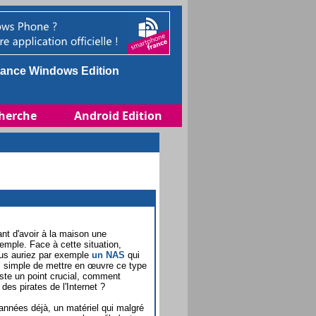
ance Windows Edition
herche
Android Edition
ant d'avoir à la maison une
emple. Face à cette situation,
ous auriez par exemple
un NAS
qui
z simple de mettre en œuvre ce type
reste un point crucial, comment
es pirates de l'Internet ?
années déjà, un matériel qui malgré