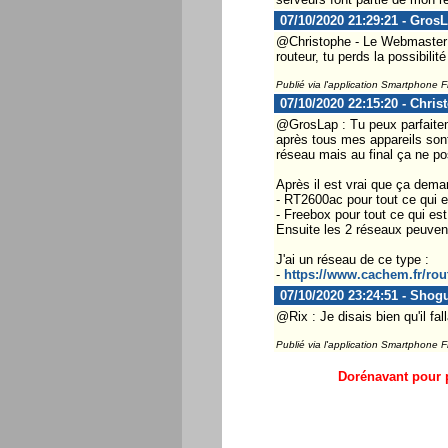
07/10/2020 21:29:21 - Gros
@Christophe - Le Webmaster ..
routeur, tu perds la possibilité
Publié via l'application Smartphone 
07/10/2020 22:15:20 - Chris
@GrosLap : Tu peux parfaiteme
après tous mes appareils son
réseau mais au final ça ne p
Après il est vrai que ça deman
- RT2600ac pour tout ce qui e
- Freebox pour tout ce qui est
Ensuite les 2 réseaux peuven
J'ai un réseau de ce type :
-
https://www.cachem.fr/rou
07/10/2020 23:24:51 - Shog
@Rix : Je disais bien qu'il fa
Publié via l'application Smartphone 
Dorénavant pour p