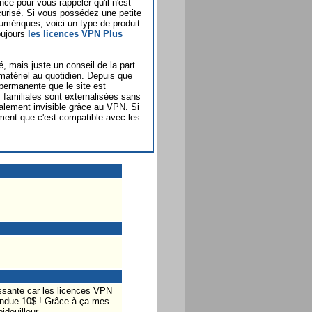
ce pour vous rappeler qu'il n'est
écurisé. Si vous possédez une petite
umériques, voici un type de produit
toujours
les licences VPN Plus
é, mais juste un conseil de la part
matériel au quotidien. Depuis que
permanente que le site est
familiales sont externalisées sans
talement invisible grâce au VPN. Si
ment que c'est compatible avec les
ressante car les licences VPN
endue 10$ ! Grâce à ça mes
idouilleur.