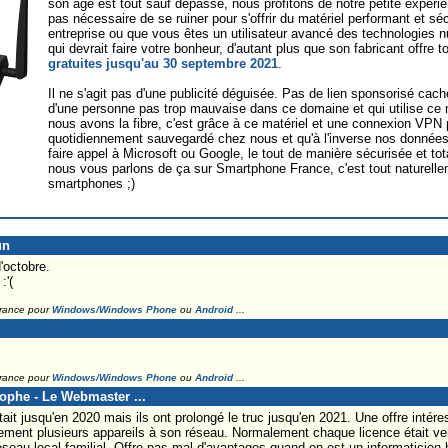
son âge est tout sauf dépassé, nous profitons de notre petite expérien
pas nécessaire de se ruiner pour s'offrir du matériel performant et s
entreprise ou que vous êtes un utilisateur avancé des technologies n
qui devrait faire votre bonheur, d'autant plus que son fabricant offre 
gratuites jusqu'au 30 septembre 2021
.
Il ne s'agit pas d'une publicité déguisée. Pas de lien sponsorisé cach
d'une personne pas trop mauvaise dans ce domaine et qui utilise ce 
nous avons la fibre, c'est grâce à ce matériel et une connexion VPN 
quotidiennement sauvegardé chez nous et qu'à l'inverse nos données 
faire appel à Microsoft ou Google, le tout de manière sécurisée et to
nous vous parlons de ça sur Smartphone France, c'est tout naturelle
smartphones ;)
un
octobre.
:'(
France pour
Windows/Windows Phone
ou
Android
...
France pour
Windows/Windows Phone
ou
Android
...
tophe - Le Webmaster ...
c'était jusqu'en 2020 mais ils ont prolongé le truc jusqu'en 2021. Une offre inté
lement plusieurs appareils à son réseau. Normalement chaque licence était v
seau local familial. Offre pas mal d'avantages quand on est un informaticien b