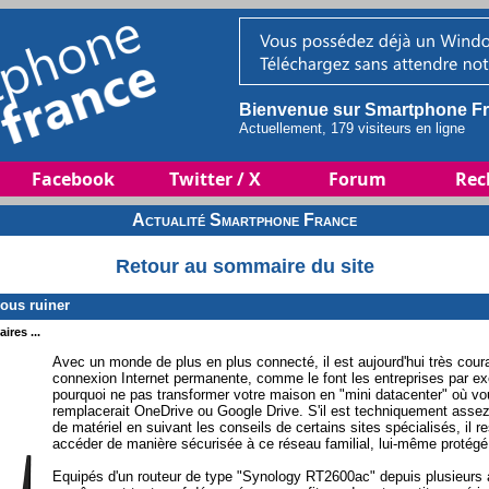
Bienvenue sur Smartphone Fr
Actuellement, 179 visiteurs en ligne
Facebook
Twitter / X
Forum
Rec
Actualité Smartphone France
Retour au sommaire du site
ous ruiner
ires ...
Avec un monde de plus en plus connecté, il est aujourd'hui très cour
connexion Internet permanente, comme le font les entreprises par ex
pourquoi ne pas transformer votre maison en "mini datacenter" où v
remplacerait OneDrive ou Google Drive. S'il est techniquement asse
de matériel en suivant les conseils de certains sites spécialisés, il 
accéder de manière sécurisée à ce réseau familial, lui-même protégé d
Equipés d'un routeur de type "Synology RT2600ac" depuis plusieurs 