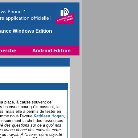
ance Windows Edition
herche
Android Edition
r sa place, à cause souvent de
s en visuel pour qu'ils bossent, la
és, mais elle a permis de tester en
 Comme nous l'avoue
Kathleen Hogan
,
essoirement la chef des ressources
é des questions sur ce à quoi nos
ous avons donné des conseils cette
du travail. À l'avenir, notre objectif