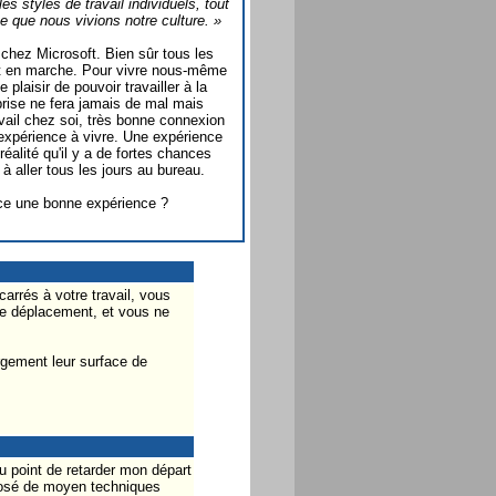
les styles de travail individuels, tout
 ce que nous vivions notre culture. »
 chez Microsoft. Bien sûr tous les
st en marche. Pour vivre nous-même
plaisir de pouvoir travailler à la
prise ne fera jamais de mal mais
vail chez soi, très bonne connexion
e expérience à vivre. Une expérience
éalité qu'il y a de fortes chances
à aller tous les jours au bureau.
t-ce une bonne expérience ?
arrés à votre travail, vous
 de déplacement, et vous ne
rgement leur surface de
au point de retarder mon départ
disposé de moyen techniques