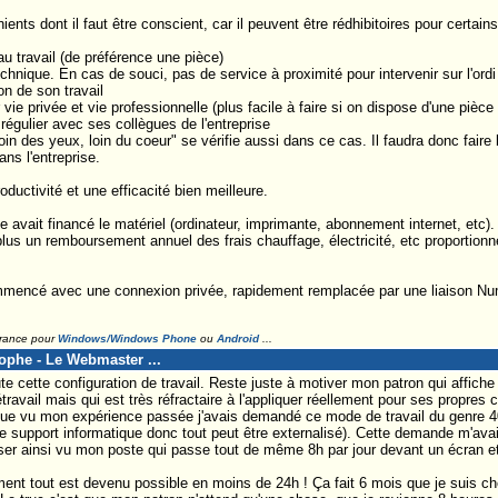
ients dont il faut être conscient, car il peuvent être rédhibitoires pour certai
u travail (de préférence une pièce)
hnique. En cas de souci, pas de service à proximité pour intervenir sur l'ordi
on de son travail
 vie privée et vie professionnelle (plus facile à faire si on dispose d'une pièc
 régulier avec ses collègues de l'entreprise
loin des yeux, loin du coeur" se vérifie aussi dans ce cas. Il faudra donc faire
ans l'entreprise.
oductivité et une efficacité bien meilleure.
se avait financé le matériel (ordinateur, imprimante, abonnement internet, etc)
lus un remboursement annuel des frais chauffage, électricité, etc proportionne
 commencé avec une connexion privée, rapidement remplacée par une liaison Num
France pour
Windows/Windows Phone
ou
Android
...
tophe - Le Webmaster ...
 cette configuration de travail. Reste juste à motiver mon patron qui affiche 
travail mais qui est très réfractaire à l'appliquer réellement pour ses propres 
ue vu mon expérience passée j'avais demandé ce mode de travail du genre 
 support informatique donc tout peut être externalisé). Cette demande m'avai
ser ainsi vu mon poste qui passe tout de même 8h par jour devant un écran e
ent tout est devenu possible en moins de 24h ! Ça fait 6 mois que je suis ch