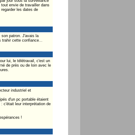
par jour sous la surveillance
tout envie de travailler dans
 regarder les dates de
 son patron. J'avais la
trahir cette confiance...
 lui, le télétravail, c'est un
rné de près ou de loin avec le
eures.
cteur industriel et
ipés d'un pc portable étaient
c'était leur interprétation de
 espérances !