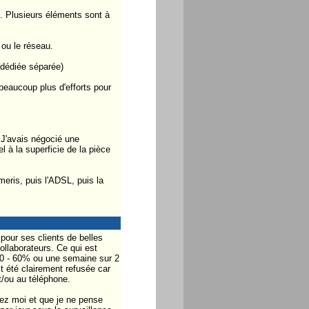
ns. Plusieurs éléments sont à
 ou le réseau.
e dédiée séparée)
 beaucoup plus d'efforts pour
. J'avais négocié une
l à la superficie de la pièce
eris, puis l'ADSL, puis la
pour ses clients de belles
collaborateurs. Ce qui est
40 - 60% ou une semaine sur 2
t été clairement refusée car
t/ou au téléphone.
ez moi et que je ne pense