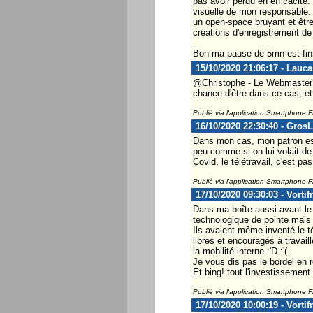
pas avoir perdu en efficacité.
visuelle de mon responsable. U
un open-space bruyant et être
créations d'enregistrement d
Bon ma pause de 5mn est finie
15/10/2020 21:06:17 - Lauca
@Christophe - Le Webmaster ...
chance d'être dans ce cas, et 
Publié via l'application Smartphone 
16/10/2020 22:30:40 - Gros
Dans mon cas, mon patron est p
peu comme si on lui volait de 
Covid, le télétravail, c'est p
Publié via l'application Smartphone 
17/10/2020 09:30:03 - Vortif
Dans ma boîte aussi avant le c
technologique de pointe mais 
Ils avaient même inventé le té
libres et encouragés à travail
la mobilité interne :'D :'(
Je vous dis pas le bordel en 
Et bing! tout l'investissemen
Publié via l'application Smartphone 
17/10/2020 10:00:19 - Vortif