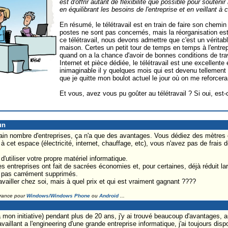
est d'offrir autant de flexibilité que possible pour soutenir 
en équilibrant les besoins de l'entreprise et en veillant à
En résumé, le télétravail est en train de faire son chemin
postes ne sont pas concernés, mais la réorganisation e
ce télétravail, nous devons admettre que c'est un véritable 
maison. Certes un petit tour de temps en temps à l'entre
quand on a la chance d'avoir de bonnes conditions de tra
Internet et pièce dédiée, le télétravail est une excellent
inimaginable il y quelques mois qui est devenu tellement r
que je quitte mon boulot actuel le jour où on me reforcera 
Et vous, avez vous pu goûter au télétravail ? Si oui, es
un
tain nombre d'entreprises, ça n'a que des avantages. Vous dédiez des mètres c
à cet espace (électricité, internet, chauffage, etc), vous n'avez pas de frais
'utiliser votre propre matériel informatique.
ntreprises ont fait de sacrées économies et, pour certaines, déjà réduit la
t pas carrément supprimés.
availler chez soi, mais à quel prix et qui est vraiment gagnant ????
France pour
Windows/Windows Phone
ou
Android
...
(à mon initiative) pendant plus de 20 ans, j'y ai trouvé beaucoup d'avantages, 
 travaillant a l'engineering d'une grande entreprise informatique, j'ai toujours 