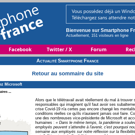
Bienvenue sur Smartphone Fr
Actuellement, 151 visiteurs en ligne
Facebook
Twitter / X
Forum
Rec
Actualité Smartphone France
Retour au sommaire du site
ez Microsoft
ires ...
Alors que le télétravail avait réellement du mal à trouve
responsables qui imaginent qu'il faut avoir ses subalterne
crise Covid-19 n'a certes pas encore changé les mentalit
conditions réelles ce qu'ils n'auraient jamais osé faire.
une des nombreuses vice-présidente de Microsoft et acc
humaines :
« Dans le même temps, la pandémie a soulev
employés peuvent s'attendre à l'avenir, c'est pourquoi n
semaine aux employés sur notre réflexion sur la flexibilité 