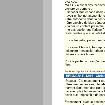
avancés.
Mais il y a aussi des inconvén
prendre en compte :
- disposer d'un espace dédié a
- avoir un bonne autonomie tec
- être autonome dans la gesti
- être capable de bien séparer
- garder un contact présentiel
- ne pas oublier que l'adage "
rester visible que si on était d
En contrepartie, j'avais une pr
Concernant le coût, l'entrepri
indemnité mensuelle forfaire p
utilisée comme bureau.
Pour la petite histoire, j'ai
fibre.
Publié via l'application Smartphone 
15/10/2020 11:12:16 - Chris
@Lauca : J'ai exactement toute
offres mettant en avant le télé
marrant dans mon cas c'est q
par exemple (Je bosse dans le
selon eux, impossible de bos
Étonnement, avec le confinem