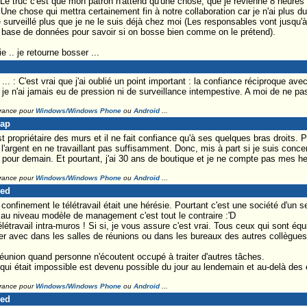
 Le truc c'est que mon patron n'attend qu'une chose, que je revienne 8 heures 
ne chose qui mettra certainement fin à notre collaboration car je n'ai plus du 
 surveillé plus que je ne le suis déjà chez moi (Les responsables vont jusqu'à
e base de données pour savoir si on bosse bien comme on le prétend).
 .. je retourne bosser ...
 : C'est vrai que j'ai oublié un point important : la confiance réciproque avec
je n'ai jamais eu de pression ni de surveillance intempestive. A moi de ne pas 
France pour
Windows/Windows Phone
ou
Android
...
Lap
ropriétaire des murs et il ne fait confiance qu'à ses quelques bras droits. Pour
l'argent en ne travaillant pas suffisamment. Donc, mis à part si je suis conce
as pour demain. Et pourtant, j'ai 30 ans de boutique et je ne compte pas mes h
France pour
Windows/Windows Phone
ou
Android
...
red
onfinement le télétravail était une hérésie. Pourtant c'est une société d'un se
au niveau modèle de management c'est tout le contraire :'D
létravail intra-muros ! Si si, je vous assure c'est vrai. Tous ceux qui sont équ
ler avec dans les salles de réunions ou dans les bureaux des autres collègues : 
réunion quand personne n'écoutent occupé à traiter d'autres tâches.
t qui était impossible est devenu possible du jour au lendemain et au-delà des
France pour
Windows/Windows Phone
ou
Android
...
red