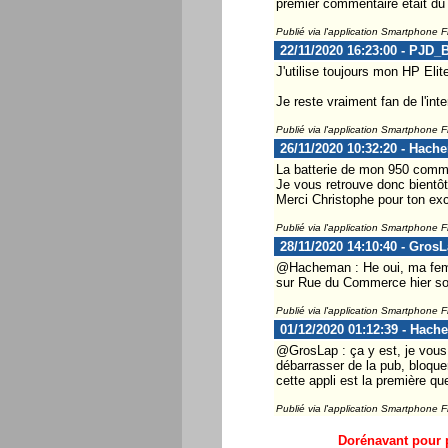
premier commentaire était du
Publié via l'application Smartphone 
22/11/2020 16:23:00 - PJD_
J'utilise toujours mon HP El
Je reste vraiment fan de l'int
Publié via l'application Smartphone 
26/11/2020 10:32:20 - Hach
La batterie de mon 950 commen
Je vous retrouve donc bientôt
Merci Christophe pour ton exce
Publié via l'application Smartphone 
28/11/2020 14:10:40 - Gros
@Hacheman : He oui, ma femm
sur Rue du Commerce hier soir.
Publié via l'application Smartphone 
01/12/2020 01:12:39 - Hach
@GrosLap : ça y est, je vous 
débarrasser de la pub, bloquer
cette appli est la première que
Publié via l'application Smartphone 
Dorénavant pour p