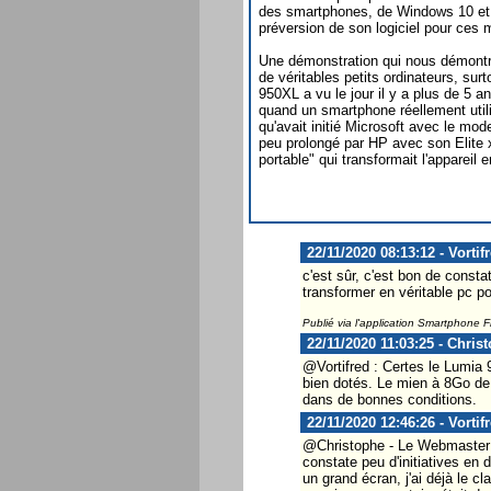
des smartphones, de Windows 10 et
préversion de son logiciel pour ces
Une démonstration qui nous démon
de véritables petits ordinateurs, su
950XL a vu le jour il y a plus de 5 a
quand un smartphone réellement util
qu'avait initié Microsoft avec le m
peu prolongé par HP avec son Elite x
portable" qui transformait l'appareil e
22/11/2020 08:13:12 - Vortif
c'est sûr, c'est bon de const
transformer en véritable pc p
Publié via l'application Smartphone 
22/11/2020 11:03:25 - Chris
@Vortifred : Certes le Lumia 9
bien dotés. Le mien à 8Go de
dans de bonnes conditions.
22/11/2020 12:46:26 - Vortif
@Christophe - Le Webmaster ..
constate peu d'initiatives en
un grand écran, j'ai déjà le c