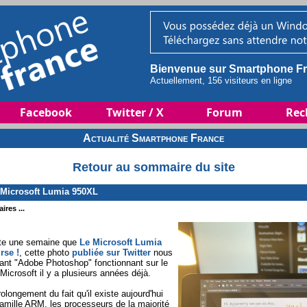
Bienvenue sur Smartphone Fr
Actuellement, 156 visiteurs en ligne
Facebook
Twitter / X
Forum
Rec
Actualité Smartphone France
Retour au sommaire du site
Microsoft Lumia 950XL
ires ...
juste une semaine que
Le Microsoft Lumia
rse !
, cette photo
publiée sur Twitter
nous
ant "Adobe Photoshop" fonctionnant sur le
icrosoft il y a plusieurs années déjà.
olongement du fait qu'il existe aujourd'hui
amille ARM, les processeurs de la majorité