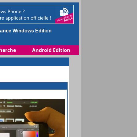
ance Windows Edition
herche
Android Edition