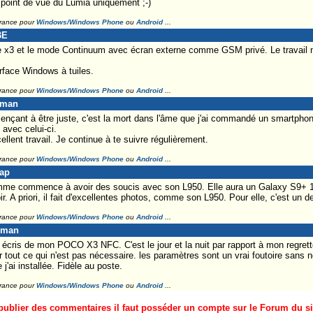
 point de vue du Lumia uniquement ;-)
France pour
Windows/Windows Phone
ou
Android
...
BE
ite x3 et le mode Continuum avec écran externe comme GSM privé. Le travail 
erface Windows à tuiles.
France pour
Windows/Windows Phone
ou
Android
...
eman
çant à être juste, c'est la mort dans l'âme que j'ai commandé un smartphone
 avec celui-ci.
llent travail. Je continue à te suivre régulièrement.
France pour
Windows/Windows Phone
ou
Android
...
Lap
e commence à avoir des soucis avec son L950. Elle aura un Galaxy S9+ 1
 A priori, il fait d'excellentes photos, comme son L950. Pour elle, c'est un de
France pour
Windows/Windows Phone
ou
Android
...
eman
écris de mon POCO X3 NFC. C'est le jour et la nuit par rapport à mon regretté 
 tout ce qui n'est pas nécessaire. les paramètres sont un vrai foutoire sans nom
 j'ai installée. Fidèle au poste.
France pour
Windows/Windows Phone
ou
Android
...
ublier des commentaires il faut posséder un compte sur le Forum du site