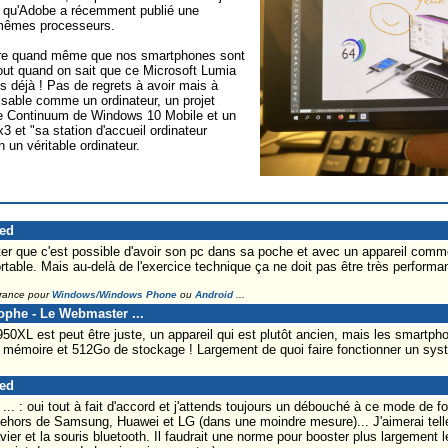
 qu'Adobe a récemment publié une
 mêmes processeurs.
tre quand même que nos smartphones sont
rtout quand on sait que ce Microsoft Lumia
ns déjà ! Pas de regrets à avoir mais à
isable comme un ordinateur, un projet
ode Continuum de Windows 10 Mobile et un
3 et "sa station d'accueil ordinateur
n un véritable ordinateur.
red
ater que c'est possible d'avoir son pc dans sa poche et avec un appareil com
ortable. Mais au-delà de l'exercice technique ça ne doit pas être très perfor
France pour
Windows/Windows Phone
ou
Android
...
tophe - Le Webmaster ...
50XL est peut être juste, un appareil qui est plutôt ancien, mais les smartpho
 mémoire et 512Go de stockage ! Largement de quoi faire fonctionner un sys
red
. : oui tout à fait d'accord et j'attends toujours un débouché à ce mode de f
 dehors de Samsung, Huawei et LG (dans une moindre mesure)... J'aimerai tell
lavier et la souris bluetooth. Il faudrait une norme pour booster plus largement