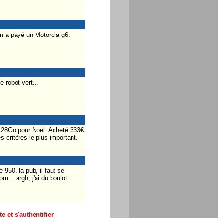
m a payé un Motorola g6.
 robot vert...
28Go pour Noël. Acheté 333€
s critères le plus important.
950. la pub, il faut se
... argh, j'ai du boulot...
 et s'authentifier