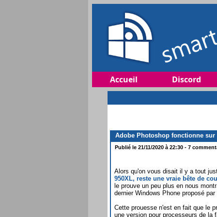
Accueil
Discord
Adobe Photoshop fonctionne sur 
Publié le 21/11/2020 à 22:30 - 7 commenta
Alors qu'on vous disait il y a tout 
950XL, reste une vraie bête de cou
le prouve un peu plus en nous montr
dernier Windows Phone proposé par M
Cette prouesse n'est en fait que le pr
une version pour processeurs de la f