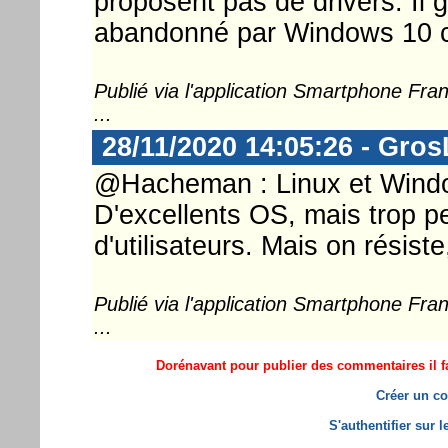
proposent pas de drivers. Il 
abandonné par Windows 10 c
Publié via l'application Smartphone Fr
...
28/11/2020 14:05:26 - Gro
@Hacheman : Linux et Wind
D'excellents OS, mais trop p
d'utilisateurs. Mais on résiste,
Publié via l'application Smartphone Fr
...
Dorénavant pour publier des commentaires il fa
Créer un co
S'authentifier sur 