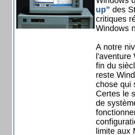
Windows d
up"
des St
critiques 
Windows ne
A notre niv
l'aventure
fin du siè
reste Wind
chose qui 
Certes le 
de système
fonctionne
configurat
limite aux