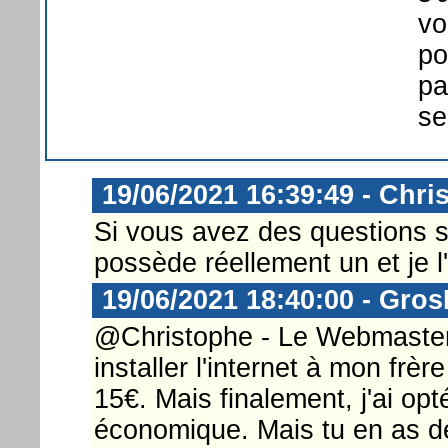
vo
po
pa
se
19/06/2021 16:39:49 - Chri
Si vous avez des questions s
possède réellement un et je l'u
19/06/2021 18:40:00 - Gro
@Christophe - Le Webmaster ..
installer l'internet à mon frè
15€. Mais finalement, j'ai op
économique. Mais tu en as déj