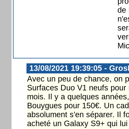
pro
de 
n'e
ser
ver
Mic
13/08/2021 19:39:05 - Gro
Avec un peu de chance, on po
Surfaces Duo V1 neufs pour
mois. Il y a quelques années
Bouygues pour 150€. Un cadea
absolument s'en séparer. Il fo
acheté un Galaxy S9+ qui lui