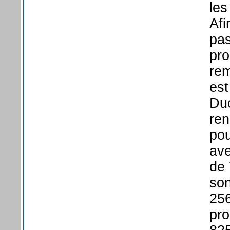
les
Afi
pas
pro
rem
est
Duo
ren
pou
av
de 
son
256
pro