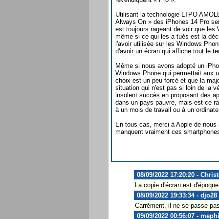
Utilisant la technologie LTPO AMOL
Always On » des iPhones 14 Pro ser
est toujours rageant de voir que le
même si ce qui les a tués est la dé
l'avoir utilisée sur les Windows Pho
d'avoir un écran qui affiche tout le 
Même si nous avons adopté un iPhone
Windows Phone qui permettait aux util
choix est un peu forcé et que la majo
situation qui n'est pas si loin de la
insolent succès en proposant des a
dans un pays pauvre, mais est-ce rai
à un mois de travail ou à un ordinate
En tous cas, merci à Apple de nous 
manquent vraiment ces smartphones
08/09/2022 17:20:20 - Chris
La copie d'écran est d'époque 
08/09/2022 19:33:34 - djo28
Carrément, il ne se passe p
09/09/2022 00:56:07 - meph