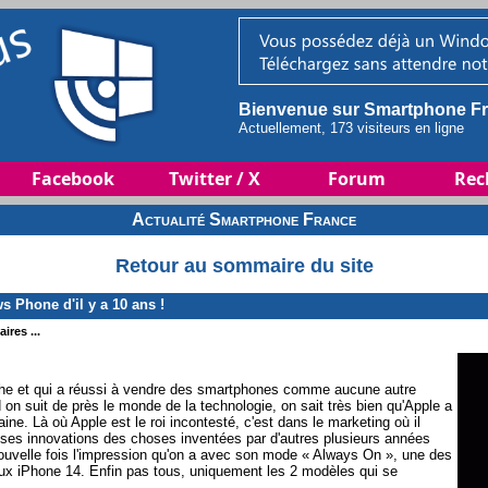
Bienvenue sur Smartphone Fr
Actuellement, 173 visiteurs en ligne
Facebook
Twitter / X
Forum
Rec
Actualité Smartphone France
Retour au sommaire du site
 Phone d'il y a 10 ans !
ires ...
rche et qui a réussi à vendre des smartphones comme aucune autre
nd on suit de près le monde de la technologie, on sait très bien qu'Apple a
e. Là où Apple est le roi incontesté, c'est dans le marketing où il
r ses innovations des choses inventées par d'autres plusieurs années
uvelle fois l'impression qu'on a avec son mode « Always On », une des
ux iPhone 14. Enfin pas tous, uniquement les 2 modèles qui se