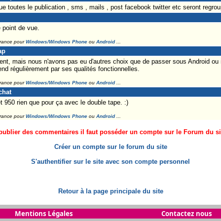
ue toutes le publication , sms , mails , post facebook twitter etc seront regr
 point de vue.
France pour
Windows/Windows Phone
ou
Android
...
ap
ent, mais nous n'avons pas eu d'autres choix que de passer sous Android ou 
d régulièrement par ses qualités fonctionnelles.
France pour
Windows/Windows Phone
ou
Android
...
chat
t 950 rien que pour ça avec le double tape. :)
France pour
Windows/Windows Phone
ou
Android
...
ublier des commentaires il faut posséder un compte sur le Forum du site
Créer un compte sur le forum du site
S'authentifier sur le site avec son compte personnel
Retour à la page principale du site
Mentions Légales
Contactez nous