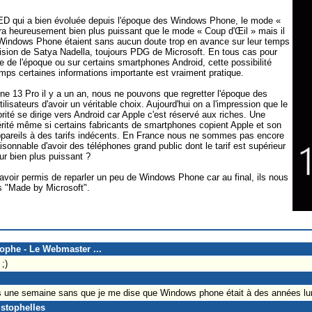
ED qui a bien évoluée depuis l'époque des Windows Phone, le mode «
a heureusement bien plus puissant que le mode « Coup d'Œil » mais il
s Windows Phone étaient sans aucun doute trop en avance sur leur temps
cision de Satya Nadella, toujours PDG de Microsoft. En tous cas pour
ne de l'époque ou sur certains smartphones Android, cette possibilité
temps certaines informations importante est vraiment pratique.
 13 Pro il y a un an, nous ne pouvons que regretter l'époque des
isateurs d'avoir un véritable choix. Aujourd'hui on a l'impression que le
rité se dirige vers Android car Apple c'est réservé aux riches. Une
 vérité même si certains fabricants de smartphones copient Apple et son
ppareils à des tarifs indécents. En France nous ne sommes pas encore
sonnable d'avoir des téléphones grand public dont le tarif est supérieur
ur bien plus puissant ?
avoir permis de reparler un peu de Windows Phone car au final, ils nous
 "Made by Microsoft".
tophe - Le Webmaster ...
;)
as une semaine sans que je me dise que Windows phone était à des années l
istophelles