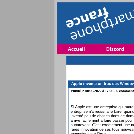
Accueil
Discord
Apple invente un truc des Windows
Publié le 08/09/2022 à 17:00 - 6 commenta
Si Apple est une entreprise qui ma
entreprise n'a réussi à le faire, qua
inventé peu de choses dans ce domain
arrive facilement à faire passer pou
auparavant. C'est exactement une no
rares innovation de ses tous nouvea
revendiquent « Pro ».