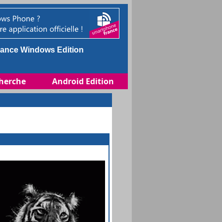
ance Windows Edition
herche
Android Edition