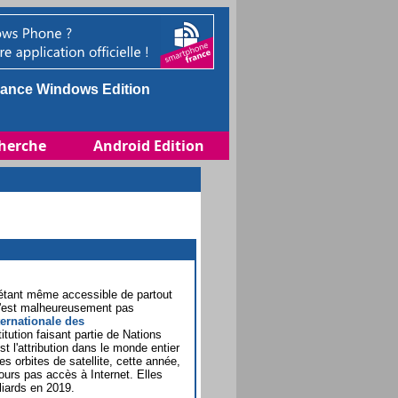
ance Windows Edition
herche
Android Edition
n étant même accessible de partout
n'est malheureusement pas
ternationale des
titution faisant partie de Nations
t l'attribution dans le monde entier
s orbites de satellite, cette année,
jours pas accès à Internet. Elles
lliards en 2019.