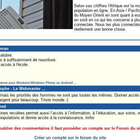
Selon ses chiffres l'Afrique est la
population en ligne. En Asie / Pacif
du Moyen Orient en sont quant à eu
en sont en ce qui les concerne à pl
connectée. Nous les plus connectés
réellement une bonne chose.
eman
salubre.
s à suffisamment de nourriture.
accès à l'école.
France pour
Windows/Windows Phone
ou
Android
...
tophe - Le Webmaster ...
mais les priorités des hommes ne sont pas toutes les mêmes. Donner accès 
argent pour beaucoup. Triste monde :(
Fred
nes reculées permet aussi l’accès à l’information, à l’éducation, aux soins, e
 populations et donne accès à la connaissance, imho
ublier des commentaires il faut posséder un compte sur le Forum du site
Créer un compte sur le forum du site