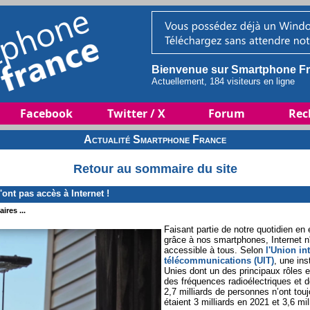
Bienvenue sur Smartphone Fr
Actuellement, 184 visiteurs en ligne
Facebook
Twitter / X
Forum
Rec
Actualité Smartphone France
Retour au sommaire du site
'ont pas accès à Internet !
ires ...
Faisant partie de notre quotidien e
grâce à nos smartphones, Internet 
accessible à tous. Selon
l'Union in
télécommunications (UIT)
, une ins
Unies dont un des principaux rôles es
des fréquences radioélectriques et de
2,7 milliards de personnes n’ont tou
étaient 3 milliards en 2021 et 3,6 mi