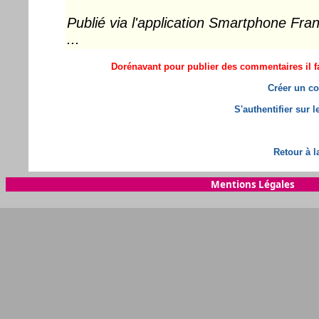
Publié via l'application Smartphone Fr
...
Dorénavant pour publier des commentaires il fa
Créer un co
S'authentifier sur 
Retour à l
Mentions Légales