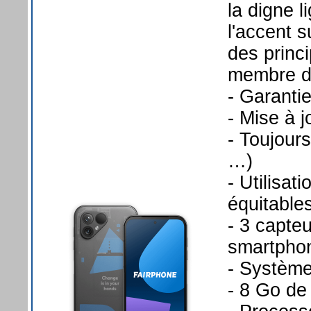
la digne 
l'accent s
des princ
membre de
- Garantie
- Mise à 
- Toujours
…)
- Utilisa
équitable
- 3 capte
smartphon
- Systèm
- 8 Go de