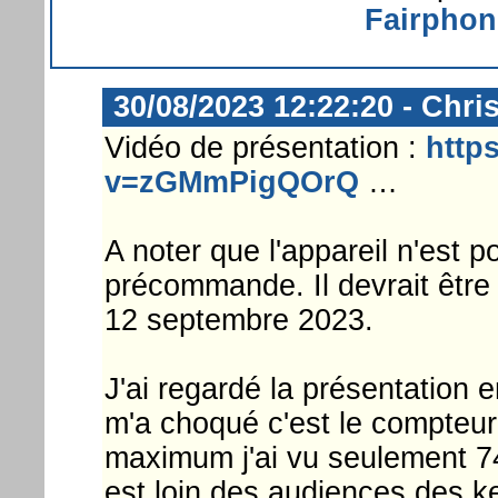
Fairphon
30/08/2023 12:22:20 - Chri
Vidéo de présentation :
http
v=zGMmPigQOrQ
…
A noter que l'appareil n'est 
précommande. Il devrait être 
12 septembre 2023.
J'ai regardé la présentation 
m'a choqué c'est le compteu
maximum j'ai vu seulement 
est loin des audiences des k