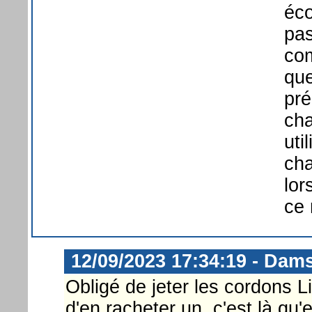
éco
pas
com
que
pré
cha
uti
cha
lor
ce 
12/09/2023 17:34:19 - Dam
Obligé de jeter les cordons L
d'en racheter un, c'est là qu'