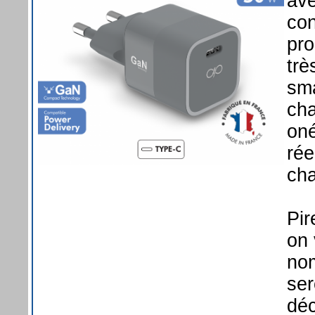
ave
con
pro
trè
sma
cha
oné
rée
cha
Pir
on 
nom
ser
déc