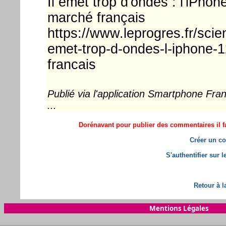
Il émet trop d'ondes : l'iPho
marché français
https://www.leprogres.fr/scie
emet-trop-d-ondes-l-iphone-1
francais
Publié via l'application Smartphone Fr
...
Dorénavant pour publier des commentaires il fa
Créer un co
S'authentifier sur 
Retour à l
Mentions Légales