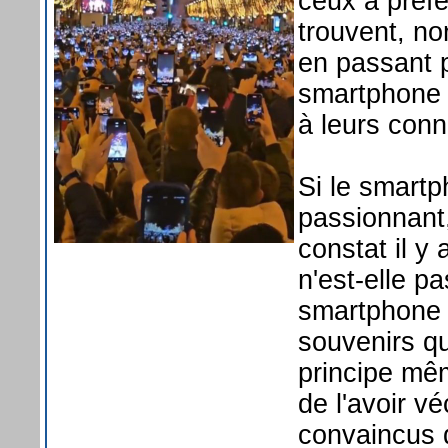
ceux à préfé
trouvent, no
en passant p
smartphone a
à leurs conn
Si le smartp
passionnant
constat il y 
n'est-elle p
smartphone e
souvenirs qu'
principe mêm
de l'avoir 
convaincus 