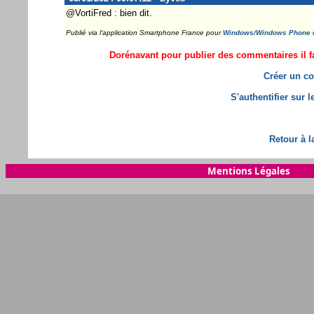
@VortiFred : bien dit.
Publié via l'application Smartphone France pour
Windows/Windows Phone
Dorénavant pour publier des commentaires il fa
Créer un co
S'authentifier sur 
Retour à l
Mentions Légales