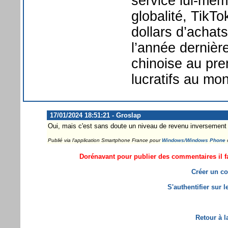
service lui-mêm
globalité, TikTo
dollars d’achats
l’année dernière
chinoise au pre
lucratifs au mo
17/01/2024 18:51:21 - Groslap
Oui, mais c'est sans doute un niveau de revenu inversement p
Publié via l'application Smartphone France pour
Windows/Windows Phone
Dorénavant pour publier des commentaires il fa
Créer un co
S'authentifier sur 
Retour à l