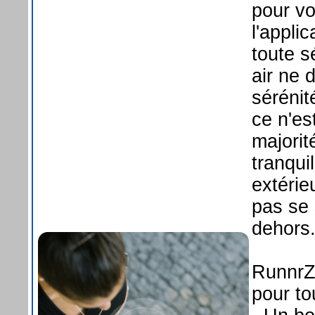
pour v
l'appli
toute s
air ne 
sérénit
ce n'es
majorit
tranqui
extérie
pas se 
dehors
RunnrZ,
pour t