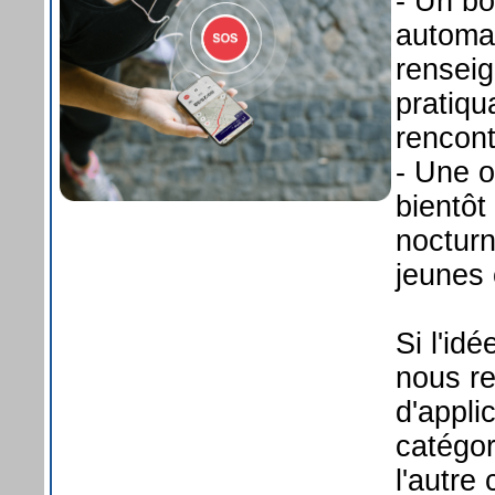
- Un bo
automa
renseig
pratiqu
rencont
- Une o
bientôt
nocturn
jeunes 
Si l'id
nous re
d'appli
catégor
l'autre