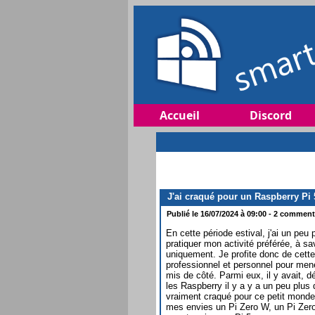
Accueil
Discord
J'ai craqué pour un Raspberry Pi 
Publié le 16/07/2024 à 09:00 - 2 commenta
En cette période estival, j'ai un pe
pratiquer mon activité préférée, à sav
uniquement. Je profite donc de cett
professionnel et personnel pour mene
mis de côté. Parmi eux, il y avait, d
les Raspberry il y a y a un peu plus
vraiment craqué pour ce petit monde 
mes envies un Pi Zero W, un Pi Zero