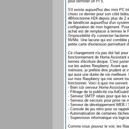
pour terminer un Pi 5.
S'il existe aujourd'hui des mini PC tr
choisi ce dernier pour son côté bidoui
4Bfonctionne H24 depuis plus de 2
de bénéficier aujourd'hui d'un systè
configuration de mon logement. Pour
achat est de remplacer à termes le P
l'impossibilité d'y connecter facile
NVMe. Une lacune qui est comblée p
petite carte d'extension permettant
Ce changement n'a pas été fait pour
fonctionnement de Home Assistant 
termes d'écriture disque. C'est juste
sur les autres Raspberry. Avant que
mémoire, je préfère être prudent et 
qui aura une durée de vie meilleure
sur mes Raspberry qui me seront touj
fonctionner. Voici à quoi me servent
- Bien sûr serveur Home Assistant po
- Filtrage de la publicité via AdGuar
- Serveur SMTP relais pour que les 
- Serveur de secours pour prise ne m
- Serveur de développement WEB / S
- Console de jeu rétro pour se rappe
- Automatisation de certaines tâches
- Supervision informatique via logici
Comme vous pouvez le voir, les Rasp