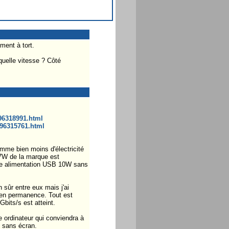
ment à tort.
 quelle vitesse ? Côté
496318991.html
496315761.html
omme bien moins d'électricité
 27W de la marque est
ne alimentation USB 10W sans
 sûr entre eux mais j'ai
 en permanence. Tout est
bits/s est atteint.
e ordinateur qui conviendra à
t sans écran.