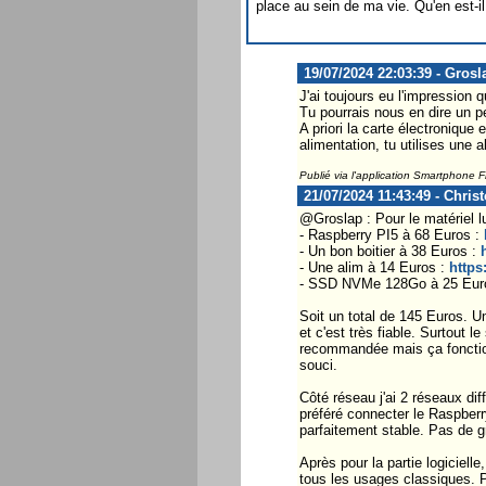
place au sein de ma vie. Qu'en est-i
19/07/2024 22:03:39 - Grosl
J'ai toujours eu l'impression 
Tu pourrais nous en dire un pe
A priori la carte électronique 
alimentation, tu utilises une 
Publié via l'application Smartphone 
21/07/2024 11:43:49 - Chris
@Groslap : Pour le matériel l
- Raspberry PI5 à 68 Euros :
- Un bon boitier à 38 Euros :
- Une alim à 14 Euros :
https
- SSD NVMe 128Go à 25 Eur
Soit un total de 145 Euros. U
et c'est très fiable. Surtout 
recommandée mais ça fonctio
souci.
Côté réseau j'ai 2 réseaux di
préféré connecter le Raspberr
parfaitement stable. Pas de gr
Après pour la partie logiciel
tous les usages classiques. P