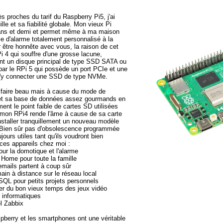
ès proches du tarif du Raspberry Pi5, j'ai
lle et sa fiabilité globale. Mon vieux Pi
 ans et demi et permet même à ma maison
me d'alarme totalement personnalisé à la
 être honnête avec vous, la raison de cet
i 4 qui souffre d'une grosse lacune,
ment un disque principal de type SSD SATA ou
ar le RPi 5 qui possède un port PCIe et une
 d'y connecter une SSD de type NVMe.
 faire beau mais à cause du mode de
et sa base de données assez gourmands en
ment le point faible de cartes SD utilisées
 mon RPi4 rende l'âme à cause de sa carte
installer tranquillement un nouveau modèle
. Bien sûr pas d'obsolescence programmée
ours utiles tant qu'ils voudront bien
 ces appareils chez moi :
ur la domotique et l'alarme
d Home pour toute la famille
emails partent à coup sûr
ain à distance sur le réseau local
QL pour petits projets personnels
ler du bon vieux temps des jeux vidéo
 informatiques
el Zabbix
berry et les smartphones ont une véritable