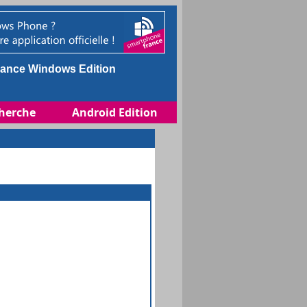
ance Windows Edition
herche
Android Edition