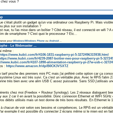
l chez vous ?
ap
que c'était plutôt un gadget qu'un vrai ordinateur ces Raspberry Pi. Mais visible
u plus sur son installation ?
est nue, tu l'as mise dans un boîtier ? Côté réseau, il est connecté en wifi ? A
alim de smartphone ? C'est quoi le processeur ? Etc...
France pour
Windows/Windows Phone
ou
Android
...
tophe - Le Webmaster ...
ui même :
https://www.kubii.com/fr/4106-1831-raspberry-pi-5-3272496315938.html
https://www.kubii.com/fr/4239-2087-boitier-neo-pour-raspberry-pi-5-3272
://www.kubii.com/fr/4107-1890-alimentation-raspberry-pi-27w-usb-c-3272
os :
https://www.amazon.fr/dp/B0CK3VSXTZ
n tarif proche des premiers mini PC mais j'ai préféré cette option car ça cons
le système Linux est très suivi. Ca c'est un véritable plus. Avec le RPi5 l'alim
nne très bien avec une alim USB C assez puissante. Sans SSD j'utilisais u
fférents chez moi (Freebox + Routeur Synology). Les 2 réseaux dialoguent bien
y aux 2 car il en avant la possibilité. Donc connexion Ethernet et WIFI 5GHz
os débits utilisés mais un test donne de très bons résultats. En Ethernet le 1G
le, à chacun de voir selon ses besoins et compétences. Le RPi5 est un véritabl
ar exemple il est possible d'y connecter 2 écrans même si le mien est en fai