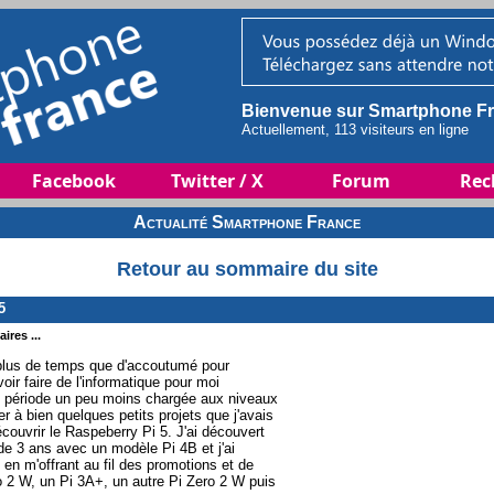
Bienvenue sur Smartphone Fr
Actuellement, 113 visiteurs en ligne
Facebook
Twitter / X
Forum
Rec
Actualité Smartphone France
Retour au sommaire du site
5
ires ...
u plus de temps que d'accoutumé pour
oir faire de l'informatique pour moi
e période un peu moins chargée aux niveaux
r à bien quelques petits projets que j'avais
écouvrir le Raspeberry Pi 5. J'ai découvert
 de 3 ans avec un modèle Pi 4B et j'ai
en m'offrant au fil des promotions et de
 2 W, un Pi 3A+, un autre Pi Zero 2 W puis