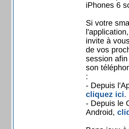
iPhones 6 so
Si votre sm
l'applicatio
invite à vou
de vos proc
session afin
son téléphon
:
- Depuis l'A
cliquez ici
.
- Depuis le 
Android,
cli