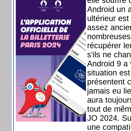
elle souffre
Android un 
ultérieur es
assez ancien
nombreuses 
récupérer le
s'ils ne cha
Android 9 a v
situation es
présentent c
jamais eu li
aura toujours
tout de même
JO 2024. Sur
une compatib