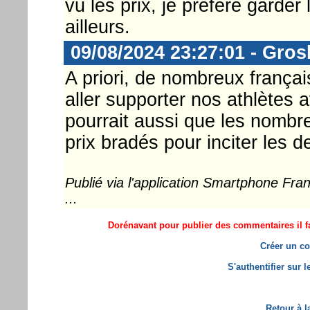
vu les prix, je préfère garde
ailleurs.
09/08/2024 23:27:01 - Gros
A priori, de nombreux français
aller supporter nos athlètes 
pourrait aussi que les nombre
prix bradés pour inciter les d
Publié via l'application Smartphone Fr
...
Dorénavant pour publier des commentaires il fa
Créer un co
S'authentifier sur 
Retour à l