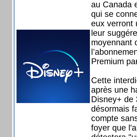
au Canada et
qui se conne
eux verront 
leur suggére
moyennant d
l’abonnement
Premium par
Cette interd
après une h
Disney+ de 
désormais fa
compte sans
foyer que l'