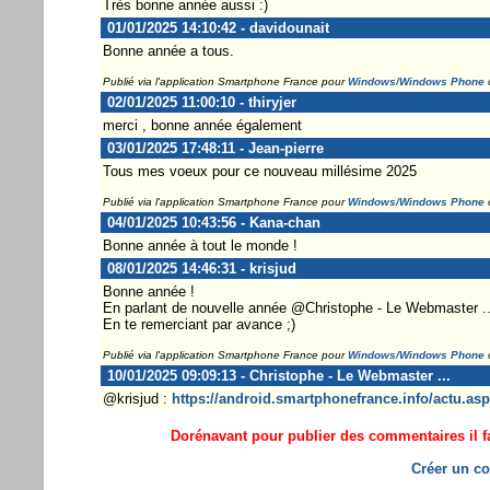
Très bonne année aussi :)
01/01/2025 14:10:42 - davidounait
Bonne année a tous.
Publié via l'application Smartphone France pour
Windows/Windows Phone
02/01/2025 11:00:10 - thiryjer
merci , bonne année également
03/01/2025 17:48:11 - Jean-pierre
Tous mes voeux pour ce nouveau millésime 2025
Publié via l'application Smartphone France pour
Windows/Windows Phone
04/01/2025 10:43:56 - Kana-chan
Bonne année à tout le monde !
08/01/2025 14:46:31 - krisjud
Bonne année !
En parlant de nouvelle année @Christophe - Le Webmaster ...
En te remerciant par avance ;)
Publié via l'application Smartphone France pour
Windows/Windows Phone
10/01/2025 09:09:13 - Christophe - Le Webmaster ...
@krisjud :
https://android.smartphonefrance.info/actu.as
Dorénavant pour publier des commentaires il fa
Créer un co