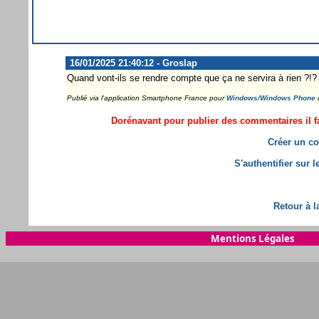
16/01/2025 21:40:12 - Groslap
Quand vont-ils se rendre compte que ça ne servira à rien ?!?
Publié via l'application Smartphone France pour
Windows/Windows Phone
Dorénavant pour publier des commentaires il fa
Créer un co
S'authentifier sur 
Retour à l
Mentions Légales