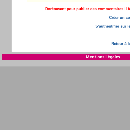
Dorénavant pour publier des commentaires il fa
Créer un co
S'authentifier sur 
Retour à l
Mentions Légales