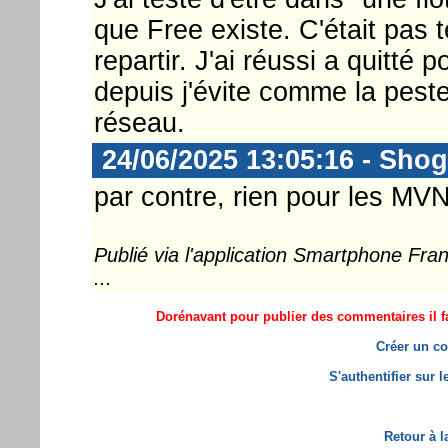
que Free existe. C'était pas te
repartir. J'ai réussi a quitté 
depuis j'évite comme la peste
réseau.
24/06/2025 13:05:16 - Sho
par contre, rien pour les MVN
Publié via l'application Smartphone Fr
...
Dorénavant pour publier des commentaires il fa
Créer un co
S'authentifier sur 
Retour à l