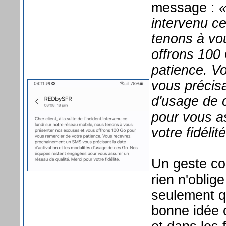
message :
«
intervenu ce
tenons à vo
offrons 100
patience. V
vous précisa
d'usage de 
pour vous a
votre fidélité
Un geste co
rien n'oblig
seulement q
bonne idée c