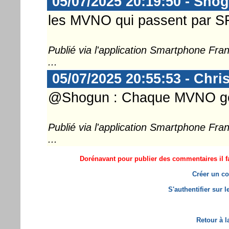
05/07/2025 20:19:50 - Sho
les MVNO qui passent par SF
Publié via l'application Smartphone Fr
...
05/07/2025 20:55:53 - Chri
@Shogun : Chaque MVNO gère
Publié via l'application Smartphone Fr
...
Dorénavant pour publier des commentaires il fa
Créer un co
S'authentifier sur 
Retour à l