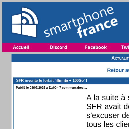
Accueil
Discord
Facebook
Twi
Actuali
Retour a
SFR invente le forfait 'illimité + 100Go' !
Publié le 03/07/2025 à 11:00 - 7 commentaires ...
A la suite à
SFR avait dé
s'excuser d
tous les cli