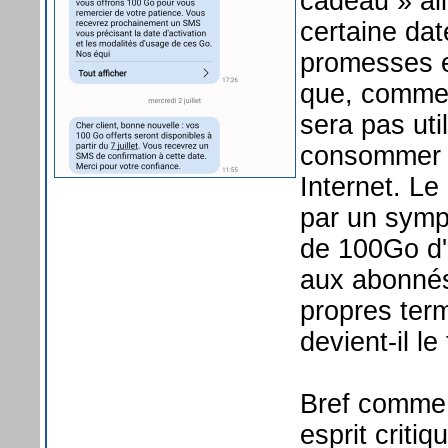
cadeau » all
certaine da
promesses e
que, comme 
sera pas uti
consommer u
Internet. Le
par un symp
de 100Go d'
aux abonnés d
propres term
devient-il le
Bref comme 
esprit criti