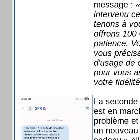
message :
«
intervenu ce
tenons à vo
offrons 100
patience. V
vous précisa
d'usage de 
pour vous a
votre fidélité
La seconde 
est en march
problème e
un nouveau 