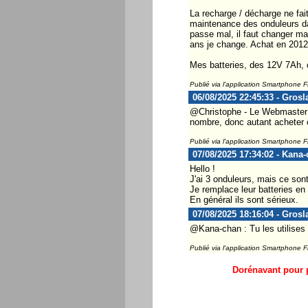
La recharge / décharge ne fai
maintenance des onduleurs dan
passe mal, il faut changer mai
ans je change. Achat en 2012
Mes batteries, des 12V 7Ah, c
Publié via l'application Smartphone 
06/08/2025 22:45:33 - Grosl
@Christophe - Le Webmaster ..
nombre, donc autant acheter c
Publié via l'application Smartphone 
07/08/2025 17:34:02 - Kana
Hello !
J'ai 3 onduleurs, mais ce so
Je remplace leur batteries en l
En général ils sont sérieux.
07/08/2025 18:16:04 - Grosl
@Kana-chan : Tu les utilises
Publié via l'application Smartphone 
Dorénavant pour p