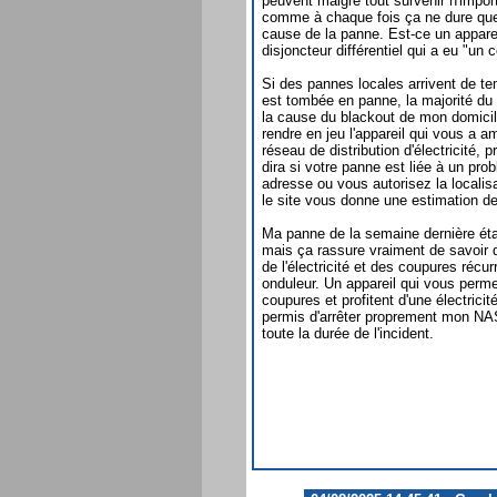
peuvent malgré tout survenir n'impo
comme à chaque fois ça ne dure que 
cause de la panne. Est-ce un appareil
disjoncteur différentiel qui a eu "un
Si des pannes locales arrivent de te
est tombée en panne, la majorité du
la cause du blackout de mon domicil
rendre en jeu l'appareil qui vous a a
réseau de distribution d'électricité, 
dira si votre panne est liée à un pr
adresse ou vous autorisez la localisa
le site vous donne une estimation de l
Ma panne de la semaine dernière étai
mais ça rassure vraiment de savoir
de l'électricité et des coupures récu
onduleur. Un appareil qui vous perme
coupures et profitent d'une électrici
permis d'arrêter proprement mon NAS
toute la durée de l'incident.