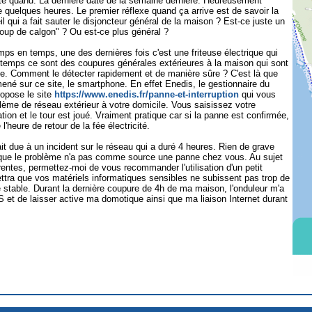
rte quand. La dernière date de la semaine dernière. Heureusement
quelques heures. Le premier réflexe quand ça arrive est de savoir la
 qui a fait sauter le disjoncteur général de la maison ? Est-ce juste un
 coup de calgon" ? Ou est-ce plus général ?
mps en temps, une des dernières fois c'est une friteuse électrique qui
 temps ce sont des coupures générales extérieures à la maison qui sont
e. Comment le détecter rapidement et de manière sûre ? C'est là que
mené sur ce site, le smartphone. En effet Enedis, le gestionnaire du
propose le site
https://www.enedis.fr/panne-et-interruption
qui vous
oblème de réseau extérieur à votre domicile. Vous saisissez votre
tion et le tour est joué. Vraiment pratique car si la panne est confirmée,
'heure de retour de la fée électricité.
t due à un incident sur le réseau qui a duré 4 heures. Rien de grave
 que le problème n'a pas comme source une panne chez vous. Au sujet
rrentes, permettez-moi de vous recommander l'utilisation d'un petit
ttra que vos matériels informatiques sensibles ne subissent pas trop de
té stable. Durant la dernière coupure de 4h de ma maison, l'onduleur m'a
 et de laisser active ma domotique ainsi que ma liaison Internet durant