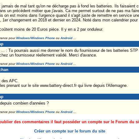
t jamais de mal tant qu'on ne décharge pas à fond les batteries. Ils faisaient
s un précédent métier que j'avais. Ca me permet surtout de ne pas ma faire 
s on est moins dans l'urgence quand il s'agit juste de remettre en service une
, 1er changement en 2018 et dernier en 2024. Noté dans mon calendrier pour 
oûtent moins de 20 Euros pièce. Il y en a 2 par onduleur.
France pour
Windows/Windows Phone
ou
Android
...
ap
. : Tu pourrais aussi me donner le nom du fournisseur de tes batteries STP 
hez un fournisseur réellement validé. Merci d'avance.
France pour
Windows/Windows Phone
ou
Android
...
-chan
nt des APC.
es prenant sur le site www.battery-direct.fr qui livre depuis l'Allemagne.
ap
 depuis combien d'années ?
France pour
Windows/Windows Phone
ou
Android
...
ublier des commentaires il faut posséder un compte sur le Forum du site
Créer un compte sur le forum du site