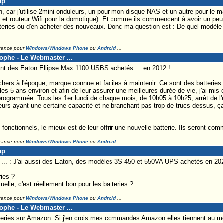
ap
, car j'utilise 2mini onduleurs, un pour mon disque NAS et un autre pour le ma
e et routeur Wifi pour la domotique). Et comme ils commencent à avoir un peu 
teries ou d'en acheter des nouveaux. Donc ma question est : De quel modèle 
France pour
Windows/Windows Phone
ou
Android
...
tophe - Le Webmaster ...
nt des Eaton Ellipse Max 1100 USBS achetés ... en 2012 !
chers à l'époque, marque connue et faciles à maintenir. Ce sont des batterie
s les 5 ans environ et afin de leur assurer une meilleures durée de vie, j'ai mi
grammée. Tous les 1er lundi de chaque mois, de 10h05 à 10h25, arrêt de l'él
eurs ayant une certaine capacité et ne branchant pas trop de trucs dessus, ç
 fonctionnels, le mieux est de leur offrir une nouvelle batterie. Ils seront co
France pour
Windows/Windows Phone
ou
Android
...
ap
... : J'ai aussi des Eaton, des modèles 3S 450 et 550VA UPS achetés en 2
ries ?
lle, c'est réellement bon pour les batteries ?
France pour
Windows/Windows Phone
ou
Android
...
tophe - Le Webmaster ...
eries sur Amazon. Si j'en crois mes commandes Amazon elles tiennent au m