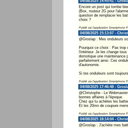
04/08/2025 14:45:41 - Grosl
Encore un post qui tombe bien
(Box, routeur 2G pour l'alarm
question de remplacer les bat
choix ?
Publié via l'application Smartphone 
04/08/2025 15:13:07 - Chris
@Groslap : Mes onduleurs so
Pourquoi ce choix : Pas trop 
l'intérieur. Je les change tou
domotique une maintenance pro
parfaitement ainsi. Ces ondul
d'autonomie.
Si tes onduleurs sont toujours
Publié via l'application Smartphone 
04/08/2025 17:46:48 - Grosl
@Christophe - Le Webmaster 
bonnes affaires à l'époque.
Chez qui tu achètes les batte
Et les 20mn de coupure mensue
Publié via l'application Smartphone 
04/08/2025 18:14:04 - Chris
@Groslap : J'achète mes batt