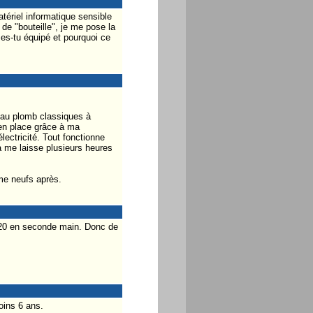
tériel informatique sensible
de "bouteille", je me pose la
es-tu équipé et pourquoi ce
s au plomb classiques à
s en place grâce à ma
ectricité. Tout fonctionne
a me laisse plusieurs heures
mme neufs après.
020 en seconde main. Donc de
oins 6 ans.