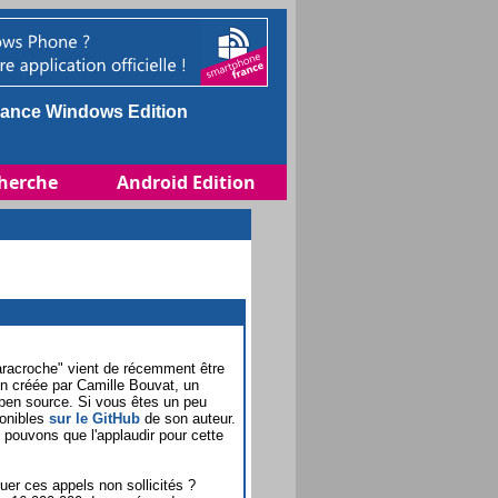
ance Windows Edition
herche
Android Edition
Saracroche" vient de récemment être
on créée par Camille Bouvat, un
open source. Si vous êtes un peu
ponibles
sur le GitHub
de son auteur.
 pouvons que l'applaudir pour cette
uer ces appels non sollicités ?