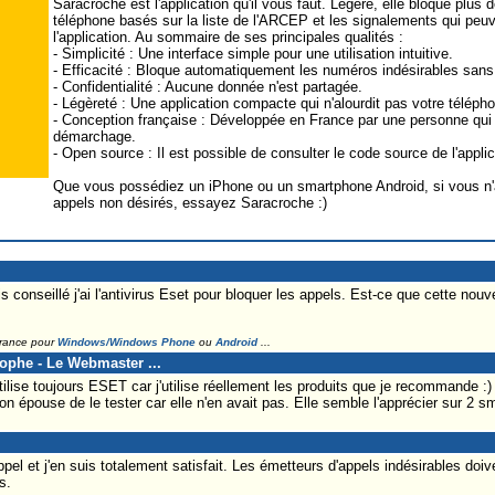
Saracroche est l'application qu'il vous faut. Légère, elle bloque plu
téléphone basés sur la liste de l'ARCEP et les signalements qui peu
l'application. Au sommaire de ses principales qualités :
- Simplicité : Une interface simple pour une utilisation intuitive.
- Efficacité : Bloque automatiquement les numéros indésirables sans
- Confidentialité : Aucune donnée n'est partagée.
- Légèreté : Une application compacte qui n'alourdit pas votre téléph
- Conception française : Développée en France par une personne qui
démarchage.
- Open source : Il est possible de consulter le code source de l'applica
Que vous possédiez un iPhone ou un smartphone Android, si vous n'
appels non désirés, essayez Saracroche :)
conseillé j'ai l'antivirus Eset pour bloquer les appels. Est-ce que cette nouve
France pour
Windows/Windows Phone
ou
Android
...
tophe - Le Webmaster ...
ilise toujours ESET car j'utilise réellement les produits que je recommande :)
mon épouse de le tester car elle n'en avait pas. Elle semble l'apprécier sur 2 s
d'Appel et j'en suis totalement satisfait. Les émetteurs d'appels indésirables doi
s.