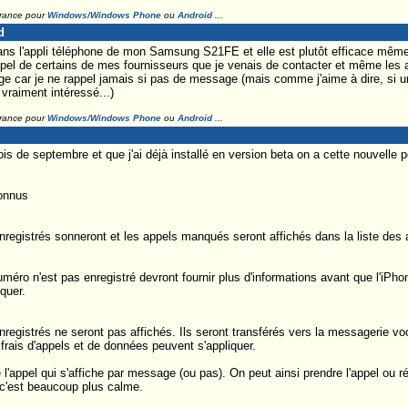
France pour
Windows/Windows Phone
ou
Android
...
d
 dans l'appli téléphone de mon Samsung S21FE et elle est plutôt efficace même 
appel de certains de mes fournisseurs que je venais de contacter et même les a
e car je ne rappel jamais si pas de message (mais comme j'aime à dire, si un
 vraiment intéressé...)
France pour
Windows/Windows Phone
ou
Android
...
is de septembre et que j'ai déjà installé en version beta on a cette nouvelle p
connus
egistrés sonneront et les appels manqués seront affichés dans la liste des 
méro n'est pas enregistré devront fournir plus d'informations avant que l'iPho
quer.
egistrés ne seront pas affichés. Ils seront transférés vers la messagerie voc
frais d'appels et de données peuvent s'appliquer.
 l'appel qui s'affiche par message (ou pas). On peut ainsi prendre l'appel ou
c'est beaucoup plus calme.