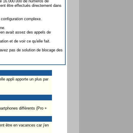
s de 16.000.000 de numéros de
vent être effectués directement dans
 configuration complexe.
one.
 en avait assez des appels de
tion et de voir ce qu'elle fait.
avez pas de solution de blocage des
lle appli apporte un plus par
martphones différents (Pro +
vent être en vacances car j'en