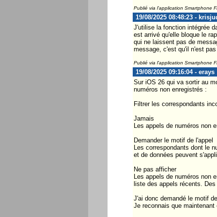
Publié via l'application Smartphone 
19/08/2025 08:48:23 - krisju
J'utilise la fonction intégrée
est arrivé qu'elle bloque le r
qui ne laissent pas de messag
message, c'est qu'il n'est pas
Publié via l'application Smartphone 
19/08/2025 09:16:04 - erays
Sur iOS 26 qui va sortir au mo
numéros non enregistrés :
Filtrer les correspondants in
Jamais
Les appels de numéros non enr
Demander le motif de l'appel
Les correspondants dont le nu
et de données peuvent s'appli
Ne pas afficher
Les appels de numéros non enr
liste des appels récents. Des 
J'ai donc demandé le motif de
Je reconnais que maintenant 