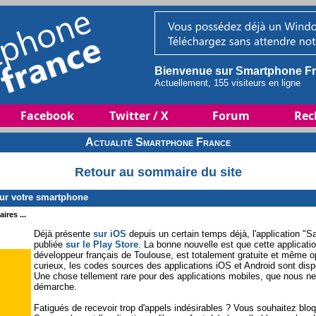
Bienvenue sur Smartphone Fr
Actuellement, 155 visiteurs en ligne
Facebook
Twitter / X
Forum
Rec
Actualité Smartphone France
Retour au sommaire du site
ur votre smartphone
ires ...
Déjà présente
sur iOS
depuis un certain temps déjà, l'application "
publiée
sur le Play Store
. La bonne nouvelle est que cette applicati
développeur français de Toulouse, est totalement gratuite et même 
curieux, les codes sources des applications iOS et Android sont dis
Une chose tellement rare pour des applications mobiles, que nous ne
démarche.
Fatigués de recevoir trop d'appels indésirables ? Vous souhaitez bloq