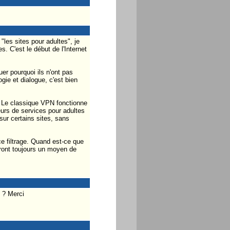
les sites pour adultes", je
s. C'est le début de l'Internet
er pourquoi ils n'ont pas
gie et dialogue, c'est bien
té. Le classique VPN fonctionne
urs de services pour adultes
 sur certains sites, sans
 filtrage. Quand est-ce que
eront toujours un moyen de
u ? Merci