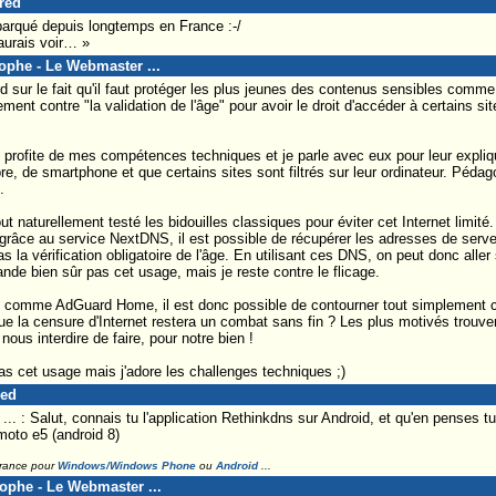
Fred
arqué depuis longtemps en France :-/
aurais voir… »
tophe - Le Webmaster ...
sur le fait qu'il faut protéger les plus jeunes des contenus sensibles comme "
ent contre "la validation de l'âge" pour avoir le droit d'accéder à certains site
 profite de mes compétences techniques et je parle avec eux pour leur expliqu
e, de smartphone et que certains sites sont filtrés sur leur ordinateur. Pédago
.
tout naturellement testé les bidouilles classiques pour éviter cet Internet limi
râce au service NextDNS, il est possible de récupérer les adresses de serve
s la vérification obligatoire de l'âge. En utilisant ces DNS, on peut donc aller
de bien sûr pas cet usage, mais je reste contre le flicage.
comme AdGuard Home, il est donc possible de contourner tout simplement ce
ue la censure d'Internet restera un combat sans fin ? Les plus motivés trouv
 nous interdire de faire, pour notre bien !
s cet usage mais j'adore les challenges techniques ;)
red
. : Salut, connais tu l'application Rethinkdns sur Android, et qu'en penses t
 moto e5 (android 8)
France pour
Windows/Windows Phone
ou
Android
...
tophe - Le Webmaster ...