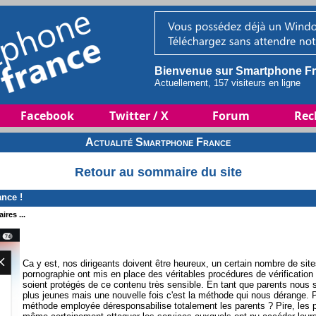
Bienvenue sur Smartphone Fr
Actuellement, 157 visiteurs en ligne
Facebook
Twitter / X
Forum
Rec
Actualité Smartphone France
Retour au sommaire du site
nce !
ires ...
Ca y est, nos dirigeants doivent être heureux, un certain nombre de site
pornographie ont mis en place des véritables procédures de vérification 
soient protégés de ce contenu très sensible. En tant que parents nous 
plus jeunes mais une nouvelle fois c'est la méthode qui nous dérange. P
méthode employée déresponsabilise totalement les parents ? Pire, les 