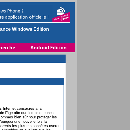
ance Windows Edition
herche
Android Edition
s Internet consacrés à la
de l'âge afin que les plus jeunes
sommes bien sûr pour protéger les
ourquoi une nouvelle fois la
parents les plus malhonnêtes oseront