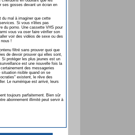
 chérubins en oubliant que les
er ses gosses devant un écran en
nt du mal à imaginer que cette
services. Si vous n'êtes pas
re du porno. Une cassette VHS pour
mi vous va oser faire vérifier son
 aller voir des vidéos de sexe ou des
 nous !
ntenu filtré sans prouver quoi que
es de devoir prouver qui elles sont,
 Si protéger les plus jeunes est un
a surveillance est une nouvelle fois la
ont certainement des messageries
situation risible quand on se
craties" existent, le rêve des
ler. Le numérique est arrivé, leurs
nt toujours parfaitement. Bien sûr
re abonnement illimité peut servir à