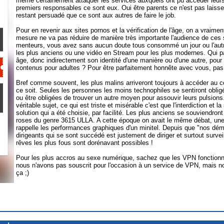
même certainement attaquer les services auxquels ont pu accéder leurs
premiers responsables ce sont eux. Oui être parents ce n'est pas laiss
restant persuadé que ce sont aux autres de faire le job.
Pour en revenir aux sites pornos et la vérification de l'âge, on a vraime
mesure ne va pas réduire de manière très importante l'audience de ces 
menteurs, vous avez sans aucun doute tous consommé un jour ou l'aut
les plus anciens ou une vidéo en Stream pour les plus modernes. Qui par
âge, donc indirectement son identité d'une manière ou d'une autre, pour
contenus pour adultes ? Pour être parfaitement honnête avec vous, pas
Bref comme souvent, les plus malins arriveront toujours à accéder au co
ce soit. Seules les personnes les moins technophiles se sentiront obligé
ou être obligées de trouver un autre moyen pour assouvir leurs pulsions.
véritable sujet, ce qui est triste et misérable c'est que l'interdiction et l
solution qui a été choisie, par facilité. Les plus anciens se souviendr
roses du genre 3615 ULLA. A cette époque on avait le même débat, une 
rappelle les performances graphiques d'un minitel. Depuis que "nos démo
dirigeants qui se sont succédé est justement de diriger et surtout surveil
rêves les plus fous sont dorénavant possibles !
Pour les plus accros au sexe numérique, sachez que les VPN fonctionne
nous n'avons pas souscrit pour l'occasion à un service de VPN, mais not
ça ;)