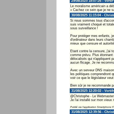
29/08/2025 18:07:26 - Vorti
Le moralisme américain a déb
« Cachez ce sein que je ne s
30/08/2025 11:15:04 - Chris
Si nous sommes tous d'accord 
suis vraiment choqué et totalem
sous surveillance !
Pour protéger mes enfants, je
d'ordinateur dans leurs chambr
mieux que censure et autorité
Etant contre la censure, j'ai 
comme prévu. Plus étonnant g
délocalisés qui n'appliquent pa
aucun flicage. Je ne recomman
Avec un serveur DNS maison 
les politiques comprendront q
voir ce que le législateur veut
Bien sûr je ne recommande pa
31/08/2025 12:20:02 - Vortif
@Christophe - Le Webmaster ..
Je l'ai installé sur mon vieux
Publié via l'application Smartphone 
31/08/2025 12:39:56 - Chris