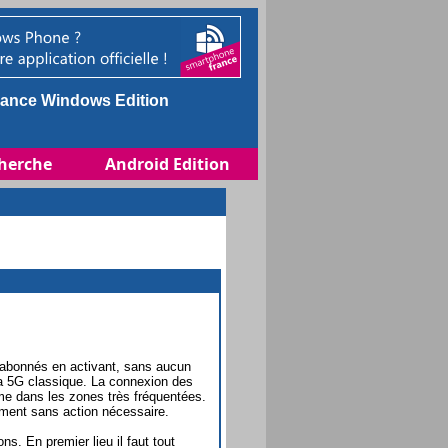
ance Windows Edition
herche
Android Edition
s abonnés en activant, sans aucun
 la 5G classique. La connexion des
me dans les zones très fréquentées.
ement sans action nécessaire.
ns. En premier lieu il faut tout