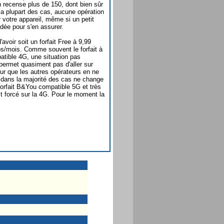
n recense plus de 150, dont bien sûr
a plupart des cas, aucune opération
r votre appareil, même si un petit
dée pour s'en assurer.
avoir soit un forfait Free à 9,99
os/mois. Comme souvent le forfait à
atible 4G, une situation pas
e permet quasiment pas d'aller sur
eur que les autres opérateurs en ne
t dans la majorité des cas ne change
forfait B&You compatible 5G et très
t forcé sur la 4G. Pour le moment la