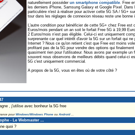
naturellement posséder
un smartphone compatible
. Free e
les derniers iPhone, Samsung Galaxy et Google Pixel. Dans l
particulière n'est à réaliser pour activer cette 5G SA / 5G+ su
tour dans les réglages de connexion réseau reste une bonne i
L'autre condition pour bénéficier de cette 5G+ chez Free est d'
Euros/mois pendant un an soit le forfait Free 5G à 19,99 Eur
2 Euros/mois n’est pas éligible. Celui-ci est uniquement comp
surprenante car quel intérêt d'avoir la 5G sur un forfait qui n
Internet ? Nous ce qu'on retient c'est que Free est moins vol
profitant pas de la 5G pour vendre des options qui finalemen
quasiment rien pour l'utilisateur. Nous avons par exemple un 
souvent nous observons de meilleurs débits quand celui-ci es
5G c'est uniquement commercial.
A propos de la 5G, vous en êtes où de votre côté ?
47
ne , j'utilise avec bonheur la 5G free
France pour
Windows/Windows Phone
ou
Android
...
tophe - Le Webmaster ...
ne quoi ?