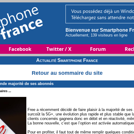
Bienvenue sur Smartphone Fr
Actuellement, 139 visiteurs en ligne
Facebook
Twitter / X
Forum
Rec
Actualité Smartphone France
Retour au sommaire du site
ande majorité de ses abonnés
ires ...
Free a récemment décidé de faire plaisir à la majorité de se
surcoût la 5G+, une évolution plus rapide et plus stable que
clients concernés gagnera donc en débit et en réactivité, mê
La bonne nouvelle, c’est que l’option est activée automatiqu
Pour en profiter, il faut tout de même remplir quelques conditio