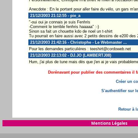
Anecdote : En le portant pour aller faire du vélo, un gars m'ar
21/12/2003 21:12:55 - pie_a
"-oui oui je connais je suis Fenhris
-Comment le terrible fenhris haaaaa" :-)
Sinon sa fait un chouette kdo de noel un t-shirt
Tu pourrait en faire aussi avec 2 petits dessins de e200 de
21/12/2003 21:42:16 - Christophe - Le Webmaster ...
Pour les demandes particulières : teeshirt@cordoweb.net
21/12/2003 22:13:02 - DJ.JO (LAMBERTJ08)
Hum, j'ai plus de tune mais dès que j'en ai je vais probablem
Dorénavant pour publier des commentaires il fa
Créer un co
S'authentifier sur 
Retour à l
Mentions Légales