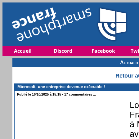
Accueil
Discord
Facebook
Twi
Actuali
Retour a
Microsoft, une entreprise devenue exécrable !
Publié le 16/10/2025 à 15:15 - 17 commentaires ...
Lo
Fr
à 
av