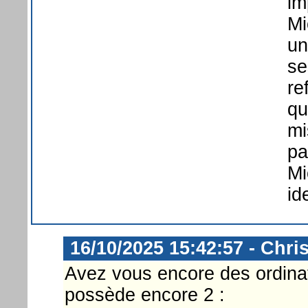
im
Mi
un
se
re
qu
mi
pa
Mi
id
16/10/2025 15:42:57 - Chri
Avez vous encore des ordina
possède encore 2 :