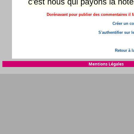
c'est nous qui payons la note
Dorénavant pour publier des commentaires il fa
Créer un co
S'authentifier sur 
Retour à l
Mentions Légales