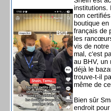
Shein est ac
institutions
non certifié
boutique en 
français de 
les rancœurs
vis de notre
mal, c'est p
au BHV, un m
déjà le bazar
trouve-t-il 
même de cet
Bien sûr Sma
endroit pour