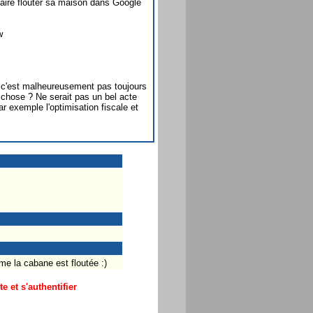
aire flouter sa maison dans Google
w
c'est malheureusement pas toujours
 chose ? Ne serait pas un bel acte
r exemple l'optimisation fiscale et
me la cabane est floutée :)
 et s'authentifier