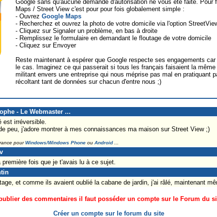
Google sans qu'aucune demande d'autorisation ne vous été faite. Pour f
Maps / Street View c'est pour pour fois globalement simple :
- Ouvrez
Google Maps
- Recherchez et ouvrez la photo de votre domicile via l'option StreetVie
- Cliquez sur Signaler un problème, en bas à droite
- Remplissez le formulaire en demandant le floutage de votre domicile
- Cliquez sur Envoyer
Reste maintenant à espérer que Google respecte ses engagements car 
le cas. Imaginez ce qui passerait si tous les français faisaient la même
militant envers une entreprise qui nous méprise pas mal en pratiquant pa
récoltant tant de données sur chacun d'entre nous ;)
tophe - Le Webmaster ...
 est irréversible.
 peu, j'adore montrer à mes connaissances ma maison sur Street View ;)
France pour
Windows/Windows Phone
ou
Android
...
v
la première fois que je t'avais lu à ce sujet.
tin
tage, et comme ils avaient oublié la cabane de jardin, j'ai râlé, maintenant mê
ublier des commentaires il faut posséder un compte sur le Forum du site
Créer un compte sur le forum du site