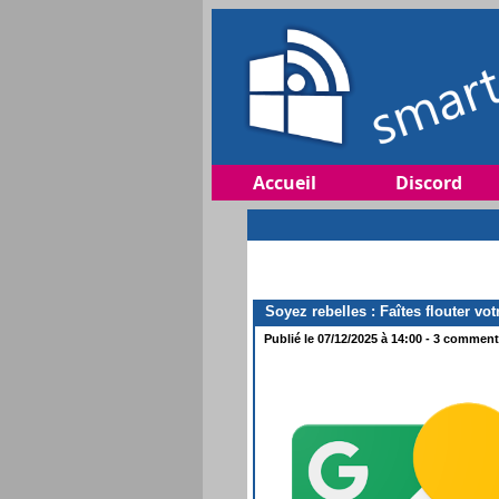
Accueil
Discord
Soyez rebelles : Faîtes flouter vot
Publié le 07/12/2025 à 14:00 - 3 commenta