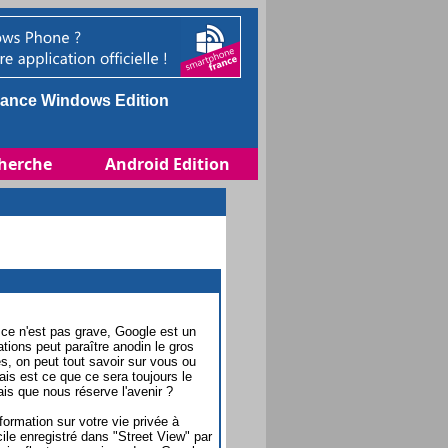
ance Windows Edition
herche
Android Edition
ce n'est pas grave, Google est un
ations peut paraître anodin le gros
s, on peut tout savoir sur vous ou
ais est ce que ce sera toujours le
ais que nous réserve l'avenir ?
ormation sur votre vie privée à
cile enregistré dans "Street View" par