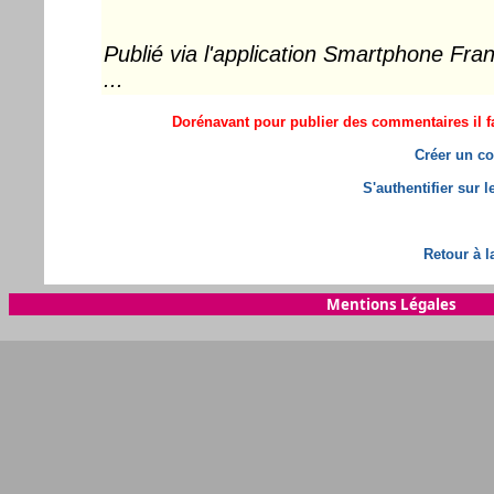
Publié via l'application Smartphone Fr
...
Dorénavant pour publier des commentaires il fa
Créer un co
S'authentifier sur 
Retour à l
Mentions Légales