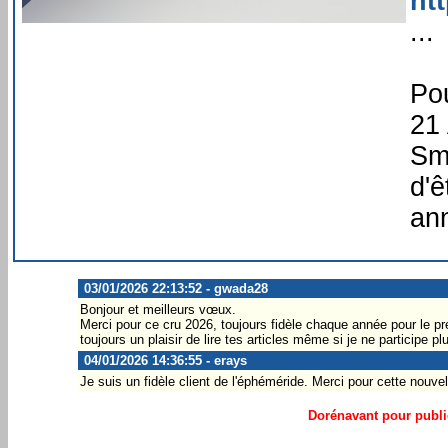
ht
...
Pou
21 
Sma
d'ê
ann
03/01/2026 22:13:52 - gwada28
Bonjour et meilleurs vœux.
Merci pour ce cru 2026, toujours fidèle chaque année pour le pr
toujours un plaisir de lire tes articles même si je ne participe pl
04/01/2026 14:36:55 - erays
Je suis un fidèle client de l'éphéméride. Merci pour cette nouve
Dorénavant pour publie