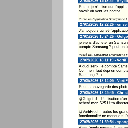
27/05/2026 11:18:25 - Skypi
Perso, je n'utilise que l'appl
savoir où vont les photos.
Publié via l'application Smartphone 
27/05/2026 12:22:26 - emse
J'ai toujours utilisé l'applic
27/05/2026 15:24:26 - Golgo
je viens d'acheter un Samsung
compte Samsung ? peut on t
Publié via l'application Smartphone 
27/05/2026 18:11:19 - VortiF
A quoi sert-il le compte Sams
Comme il faut déjà un compte
Samsung ? :-/
27/05/2026 18:12:05 - Vorti
Pour la sauvegarde des photos
27/05/2026 18:25:45 - Chris
@Golgoth1 : L'utilisation d'u
acheté mon S25 Ultra direct
@VortiFred : Toutes les gran
fonctionnalité ne manque si l
27/05/2026 21:59:54 - sport
Alors j'avais remarqué une gr