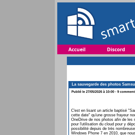
Accueil
Discord
La sauvegarde des photos Samsung
Publié le 27/05/2026 à 10:00 - 9 commenta
C'est en lisant un article baptisé 
cette date" qu'une grosse frayeur no
OneDrive de nos photos afin de les s
pour l'utilisation du cloud pour y d
possibilité depuis de très nombreuse
Windows Phone 7 en 2010, que nous 