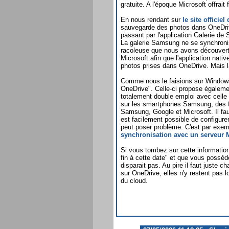
gratuite. A l'époque Microsoft offrait
En nous rendant sur
le site officiel
sauvegarde des photos dans OneDriv
passant par l'application Galerie d
La galerie Samsung ne se synchronis
racoleuse que nous avons découvert 
Microsoft afin que l'application n
photos prises dans OneDrive. Mais la
Comme nous le faisions sur Windows P
OneDrive". Celle-ci propose égaleme
totalement double emploi avec celle
sur les smartphones Samsung, des f
Samsung, Google et Microsoft. Il fa
est facilement possible de configurer
peut poser problème. C'est par exe
synchronisation avec un serveur 
Si vous tombez sur cette informati
fin à cette date" et que vous possé
disparait pas. Au pire il faut juste c
sur OneDrive, elles n'y restent pas 
du cloud.