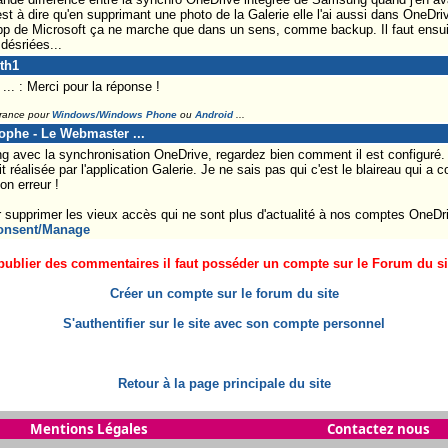
c'est à dire qu'en supprimant une photo de la Galerie elle l'ai aussi dans OneDr
app de Microsoft ça ne marche que dans un sens, comme backup. Il faut ensui
désriées...
th1
. : Merci pour la réponse !
France pour
Windows/Windows Phone
ou
Android
...
tophe - Le Webmaster ...
avec la synchronisation OneDrive, regardez bien comment il est configuré.
 réalisée par l'application Galerie. Je ne sais pas qui c'est le blaireau qui a 
on erreur !
our supprimer les vieux accès qui ne sont plus d'actualité à nos comptes OneDri
consent/Manage
ublier des commentaires il faut posséder un compte sur le Forum du site
Créer un compte sur le forum du site
S'authentifier sur le site avec son compte personnel
Retour à la page principale du site
Mentions Légales
Contactez nous