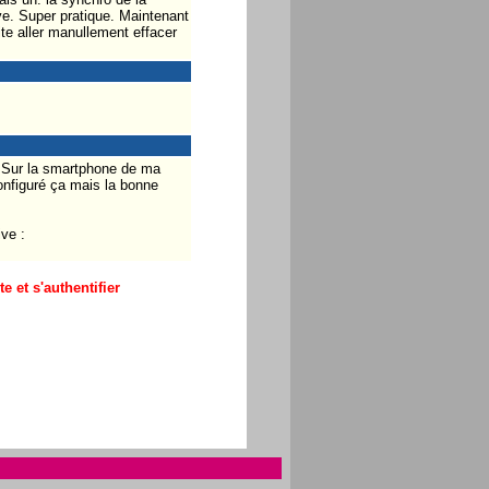
ive. Super pratique. Maintenant
te aller manullement effacer
 Sur la smartphone de ma
configuré ça mais la bonne
ve :
 et s'authentifier