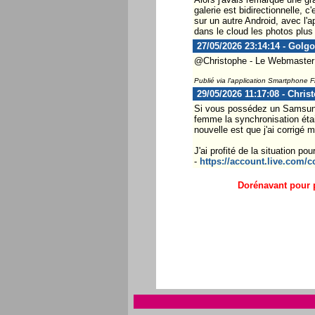
galerie est bidirectionnelle, 
sur un autre Android, avec l'
dans le cloud les photos plus 
27/05/2026 23:14:14 - Golgo
@Christophe - Le Webmaster ..
Publié via l'application Smartphone 
29/05/2026 11:17:08 - Chris
Si vous possédez un Samsung 
femme la synchronisation était
nouvelle est que j'ai corrigé m
J'ai profité de la situation p
-
https://account.live.com/
Dorénavant pour p