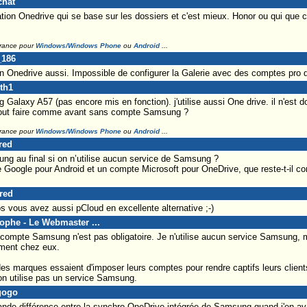
chat
ication Onedrive qui se base sur les dossiers et c'est mieux. Honor ou qui que 
France pour
Windows/Windows Phone
ou
Android
...
_186
ation Onedrive aussi. Impossible de configurer la Galerie avec des comptes pro 
th1
 Galaxy A57 (pas encore mis en fonction). j'utilise aussi One drive. il n'est 
out faire comme avant sans compte Samsung ?
France pour
Windows/Windows Phone
ou
Android
...
red
ung au final si on n’utilise aucun service de Samsung ?
 Google pour Android et un compte Microsoft pour OneDrive, que reste-t-il 
Fred
 vous avez aussi pCloud en excellente alternative ;-)
tophe - Le Webmaster ...
n compte Samsung n'est pas obligatoire. Je n'utilise aucun service Samsung, m
ement chez eux.
des marques essaient d'imposer leurs comptes pour rendre captifs leurs clie
'on utilise pas un service Samsung.
gogo
ande différence entre la synchro OneDrive intégrée de Samsung quand j'en ava