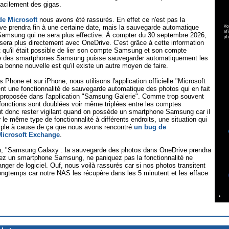
 facilement des gigas.
 de Microsoft
nous avons été rassurés. En effet ce n'est pas la
e prendra fin à une certaine date, mais la sauvegarde automatique
e Samsung qui ne sera plus effective. À compter du 30 septembre 2026,
era plus directement avec OneDrive. C'est grâce à cette information
qu'il était possible de lier son compte Samsung et son compte
ative des smartphones Samsung puisse sauvegarder automatiquement les
 bonne nouvelle est qu'il existe un autre moyen de faire.
hone et sur iPhone, nous utilisons l'application officielle "Microsoft
nt une fonctionnalité de sauvegarde automatique des photos qui en fait
 proposée dans l'application "Samsung Galerie". Comme trop souvent
onctions sont doublées voir même triplées entre les comptes
ut donc rester vigilant quand on possède un smartphone Samsung car il
 le même type de fonctionnalité à différents endroits, une situation qui
mple à cause de ça que nous avons rencontré
un bug de
Microsoft Exchange
.
on, "Samsung Galaxy : la sauvegarde des photos dans OneDrive prendra
dez un smartphone Samsung, ne paniquez pas la fonctionnalité ne
hanger de logiciel. Ouf, nous voilà rassurés car si nos photos transitent
longtemps car notre NAS les récupère dans les 5 minutent et les efface