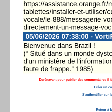
https://assistance.orange.fr/m
tablettes/installer-et-utilise
vocale/le-888/messagerie-vo
directement-un-message-vo
05/06/2026 07:38:00 - Vorti
Bienvenue dans Brazil !
(“ Situé dans un monde dyst
d'un ministère de l'informatio
faute de frappe.” 1985)
Dorénavant pour publier des commentaires il fa
Créer un co
S'authentifier sur 
Retour à l