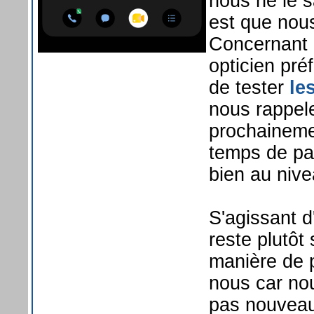
nous ne le s
est que nou
Concernant l
opticien pré
de tester
le
nous rappele
prochainemen
temps de pas
bien au nive
S'agissant d
reste plutôt
manière de p
nous car no
pas nouveau.