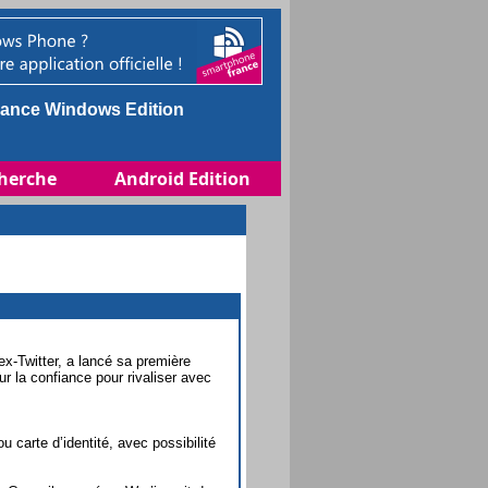
ance Windows Edition
herche
Android Edition
ex-Twitter, a lancé sa première
 la confiance pour rivaliser avec
u carte d’identité, avec possibilité