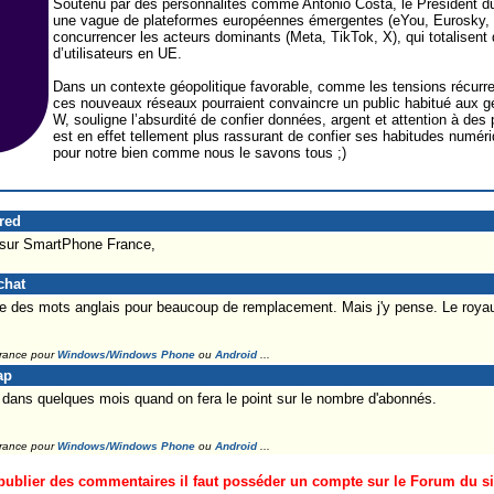
Soutenu par des personnalités comme Antonio Costa, le Président du
une vague de plateformes européennes émergentes (eYou, Eurosky, B
concurrencer les acteurs dominants (Meta, TikTok, X), qui totalisent
d’utilisateurs en UE.
Dans un contexte géopolitique favorable, comme les tensions récurren
ces nouveaux réseaux pourraient convaincre un public habitué aux gé
W, souligne l’absurdité de confier données, argent et attention à des
est en effet tellement plus rassurant de confier ses habitudes numé
pour notre bien comme nous le savons tous ;)
Fred
 sur SmartPhone France,
chat
ise des mots anglais pour beaucoup de remplacement. Mais j'y pense. Le royau
France pour
Windows/Windows Phone
ou
Android
...
ap
 dans quelques mois quand on fera le point sur le nombre d'abonnés.
France pour
Windows/Windows Phone
ou
Android
...
ublier des commentaires il faut posséder un compte sur le Forum du site