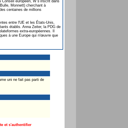
 Conseil européen, W s’inscrit dans
ulle, Monnett) cherchant à
 des centaines de millions
tes entre l'UE et les États-Unis,
ants établis. Anna Zeiter, la PDG de
 plateformes extra-européennes. Il
riques à une Europe qui n'œuvre que
me uni ne fait pas parti de
 et s'authentifier